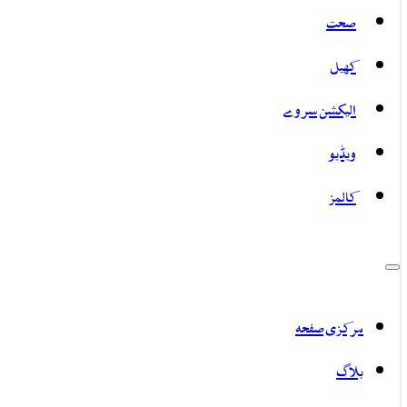
صحت
کھیل
الیکشن سروے
ویڈیو
کالمز
مرکزی صفحہ
بلاگ