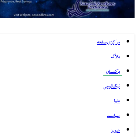
مرکزی صفحہ
بلاگ
پاکستان
ٹیکنالوجی
دنیا
سیاست
شوبز