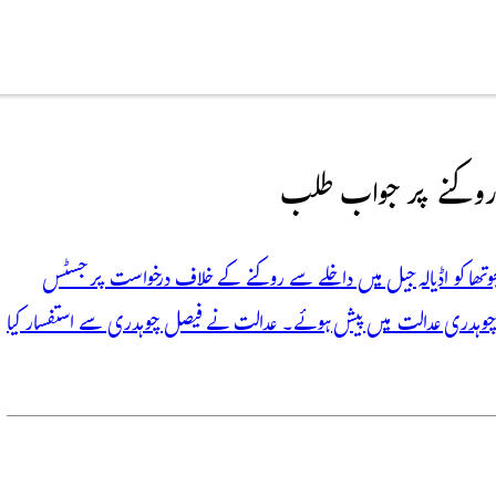
ے روکنے پر جواب طلب
م پنجوتھا کو اڈیالہ جیل میں داخلے سے روکنے کے خلاف درخواست پر جسٹس
 چوہدری عدالت میں پیش ہوئے۔ عدالت نے فیصل چوہدری سے استفسار کیا