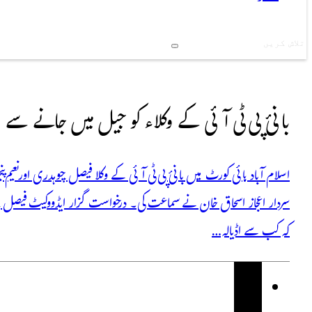
Search
بانیٔ پی ٹی آئی کے وکلاء کو جیل میں جانے س
اسلام آباد ہائی کورٹ میں بانیٔ پی ٹی آئی کے وکلا فیصل چوہدری اور نعی
سردار اعجاز اسحاق خان نے سماعت کی۔ درخواست گزار ایڈووکیٹ فیصل
کہ کب سے اڈیالہ…