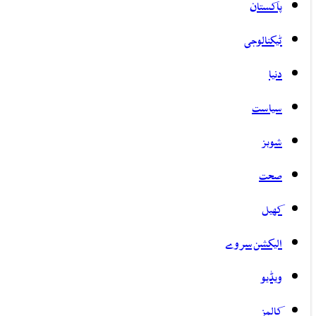
پاکستان
ٹیکنالوجی
دنیا
سیاست
شوبز
صحت
کھیل
الیکشن سروے
ویڈیو
کالمز