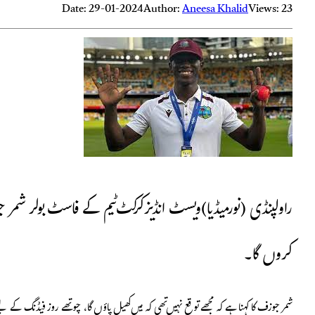
Date: 29-01-2024
Author:
Aneesa Khalid
Views: 23
راولپنڈی (نورمیڈیا)ویسٹ انڈیز کرکٹ ٹیم کے فاسٹ بولر شمر ج
کروں گا۔
شمر جوزف کا کہنا ہے کہ مجھے توقع نہیں تھی کہ میں کھیل پاؤں گا، چوتھے روز فیڈنگ کے ل