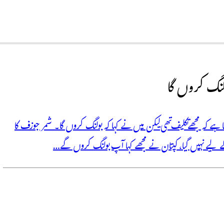
ولنگ کروں گا
 ہے کہ مجھے تکلیف تھی لیکن میں نے کہا کہ بولنگ کروں گا۔ شمر جوزف کا
 کے لیے نہیں گیا، کپتان نے مجھے کہا آپ بولنگ کروں گے…