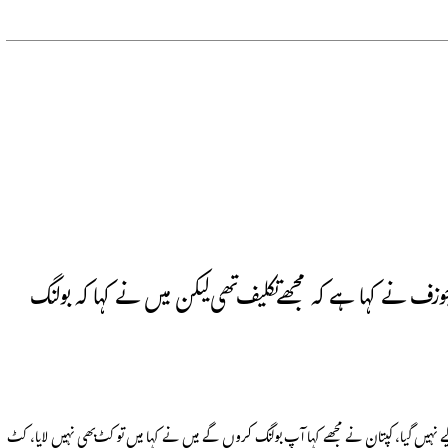
وزف نے کہا ہے کہ مجھے تکلیف تھی لیکن میں نے کہا کہ بولنگ
یے نہیں گیا، کپتان نے مجھے کہا آپ بولنگ کروں گے میں نے کہا میں تو کٹ بھی نہیں لایا، کٹ