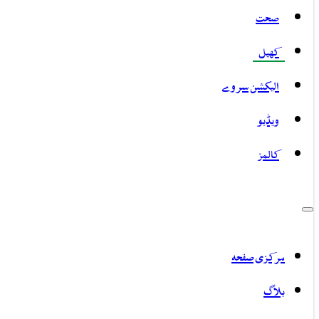
صحت
کھیل
الیکشن سروے
ویڈیو
کالمز
مرکزی صفحہ
بلاگ