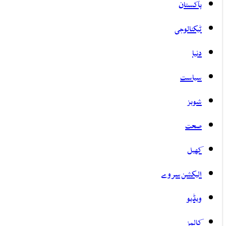
پاکستان
ٹیکنالوجی
دنیا
سیاست
شوبز
صحت
کھیل
الیکشن سروے
ویڈیو
کالمز