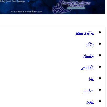
مرکزی صفحہ
بلاگ
پاکستان
ٹیکنالوجی
دنیا
سیاست
شوبز