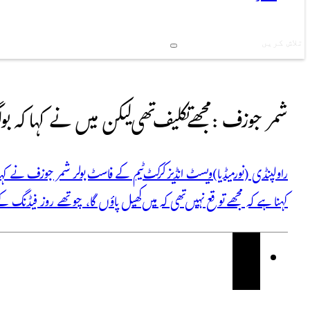
Search
شمر جوزف :مجھے تکلیف تھی لیکن میں نے کہا کہ ب
راولپنڈی (نورمیڈیا)ویسٹ انڈیز کرکٹ ٹیم کے فاسٹ بولر شمر جوزف نے کہا
کہنا ہے کہ مجھے توقع نہیں تھی کہ میں کھیل پاؤں گا، چوتھے روز فیڈنگ