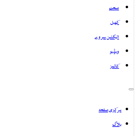
صحت
کھیل
الیکشن سروے
ویڈیو
کالمز
مرکزی صفحہ
بلاگ