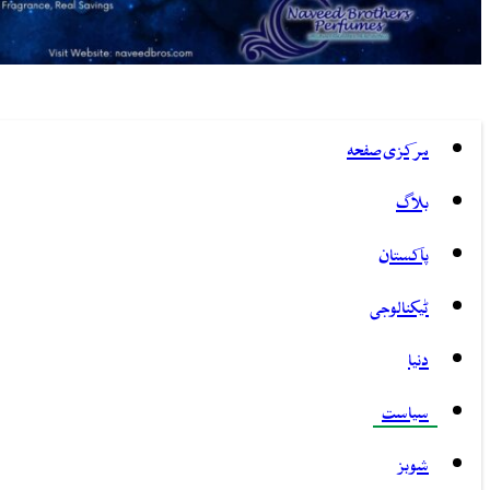
مرکزی صفحہ
بلاگ
پاکستان
ٹیکنالوجی
دنیا
سیاست
شوبز