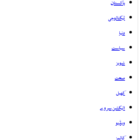
پاکستان
ٹیکنالوجی
دنیا
سیاست
شوبز
صحت
کھیل
الیکشن سروے
ویڈیو
کالمز