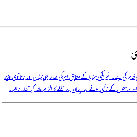
ی
ہر کی ہے۔ غیر ملکی میڈیا کے مطابق امریکی صدر جوبائیڈن اور برطانوی وزیر
ور درجنوں کے زخمی ہونے پر ایران پر حملے کا الزام عائد کیا تھا۔ تاہم…