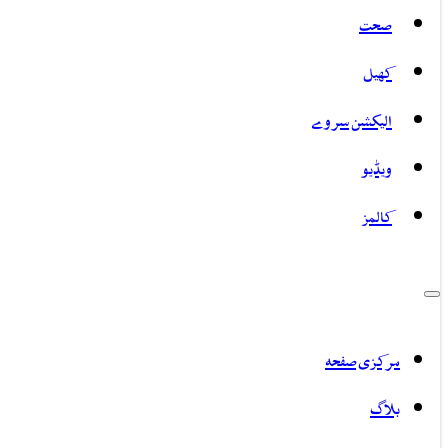
صحت
کھیل
الیکشن سروے
ویڈیو
کالمز
مرکزی صفحہ
بلاگ