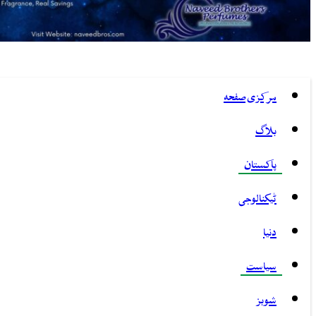
مرکزی صفحہ
بلاگ
پاکستان
ٹیکنالوجی
دنیا
سیاست
شوبز