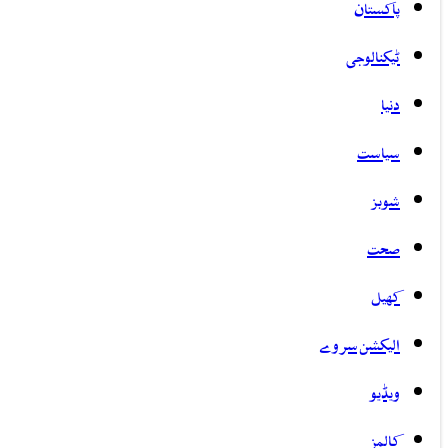
پاکستان
ٹیکنالوجی
دنیا
سیاست
شوبز
صحت
کھیل
الیکشن سروے
ویڈیو
کالمز