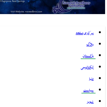
مرکزی صفحہ
بلاگ
پاکستان
ٹیکنالوجی
دنیا
سیاست
شوبز