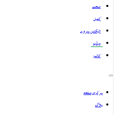
صحت
کھیل
الیکشن سروے
ویڈیو
کالمز
مرکزی صفحہ
بلاگ