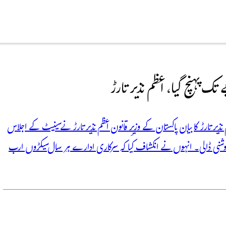
ک پہنچ گیا، اعظم نذیر تارڑ
ذیر تارڑ کا بیان پاکستان کے وزیرِ قانون اعظم نذیر تارڑ نے سینیٹ کے اجلاس
 روشنی ڈالی۔ انہوں نے انکشاف کیا کہ سرکاری ادارے ہر سال سیکڑوں ارب