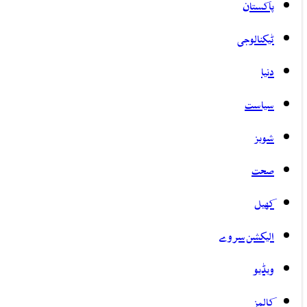
پاکستان
ٹیکنالوجی
دنیا
سیاست
شوبز
صحت
کھیل
الیکشن سروے
ویڈیو
کالمز