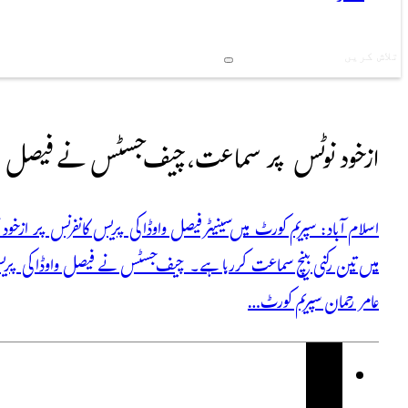
Search
ازخود نوٹس پر سماعت، چیف جسٹس نے فیصل واو
اسلام آباد: سپریم کورٹ میں سینیٹر فیصل واوڈا کی پریس کانفرنس پر ازخ
میں تین رکنی بینچ سماعت کررہا ہے۔ چیف جسٹس نے فیصل واوڈا کی پری
عامر رحمان سپریم کورٹ…