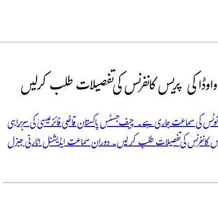
ڈا کی پریس کانفرنس کی تفصیلات طلب کرلیں
ود نوٹس کی سماعت جاری ہے۔ چیف جسٹس پاکستان قاضی فائز عیسیٰ کی سربراہی
س کانفرنس کی تفصیلات طلب کر لیں۔ دوران سماعت ایڈیشنل اٹارنی جنرل