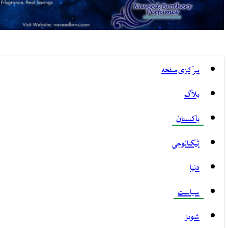
مرکزی صفحہ
بلاگ
پاکستان
ٹیکنالوجی
دنیا
سیاست
شوبز