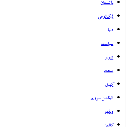
پاکستان
ٹیکنالوجی
دنیا
سیاست
شوبز
صحت
کھیل
الیکشن سروے
ویڈیو
کالمز