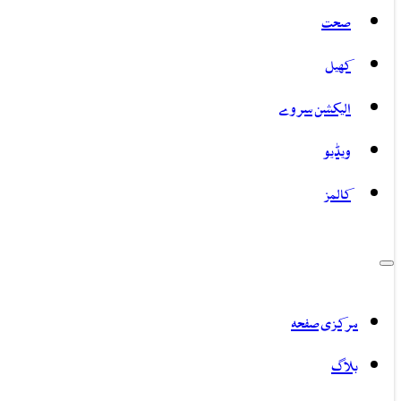
صحت
کھیل
الیکشن سروے
ویڈیو
کالمز
مرکزی صفحہ
بلاگ