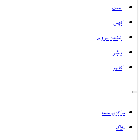
صحت
کھیل
الیکشن سروے
ویڈیو
کالمز
مرکزی صفحہ
بلاگ