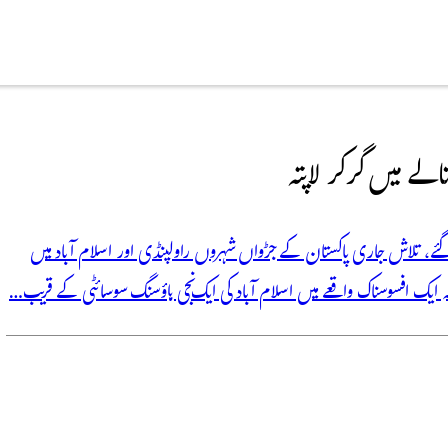
لے میں گر کر لاپتہ
ہہ گئے، تلاش جاری پاکستان کے جڑواں شہروں راولپنڈی اور اسلام آباد میں
بکہ ایک افسوسناک واقعے میں اسلام آباد کی ایک نجی ہاؤسنگ سوسائٹی کے قریب…