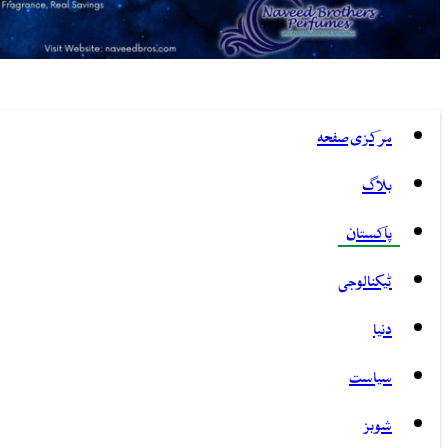
مرکزی صفحہ
بلاگ
پاکستان
ٹیکنالوجی
دنیا
سیاست
شوبز