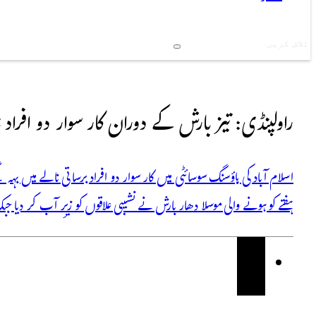
Search
راولپنڈی: تیز بارش کے دوران کار سوار دو افراد نا
اسلام آباد کی ہاؤسنگ سوسائٹی میں کار سوار دو افراد برساتی نالے میں ب
ہفتے کو ہونے والی موسلا دھار بارش نے نشیبی علاقوں کو زیرِ آب کر دیا ج