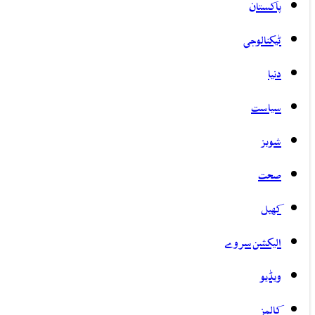
پاکستان
ٹیکنالوجی
دنیا
سیاست
شوبز
صحت
کھیل
الیکشن سروے
ویڈیو
کالمز