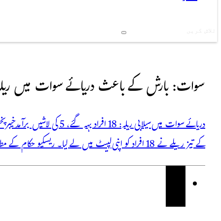
Search
سوات: بارش کے باعث دریائے سوات میں ریلہ آیا، 18 افراد ب
دریائے سوات میں سیلابی ریلہ: 18
کے تیز ریلے نے 18 افراد کو اپنی لپیٹ میں لے لیا۔ ریسکیو حکام کے مطابق، اب تک 3 افراد کو زندہ بچا لیا گیا ہے، جبکہ…