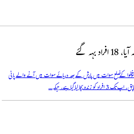
ہہ گئے
 افراد بہہ گئے، 5 کی لاشیں برآمد خیبر پختونخوا کے ضلع سوات میں بارش کے بعد دریائے سوات میں آنے والے پانی