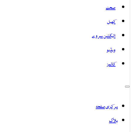
صحت
کھیل
الیکشن سروے
ویڈیو
کالمز
مرکزی صفحہ
بلاگ