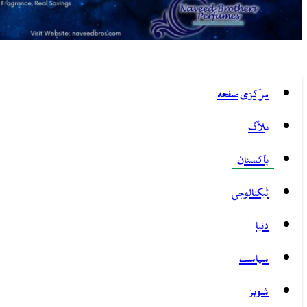
مرکزی صفحہ
بلاگ
پاکستان
ٹیکنالوجی
دنیا
سیاست
شوبز