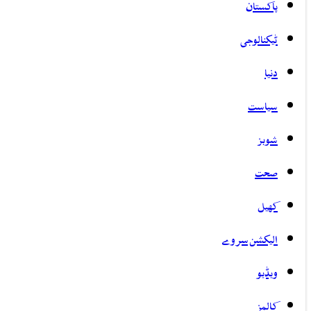
پاکستان
ٹیکنالوجی
دنیا
سیاست
شوبز
صحت
کھیل
الیکشن سروے
ویڈیو
کالمز