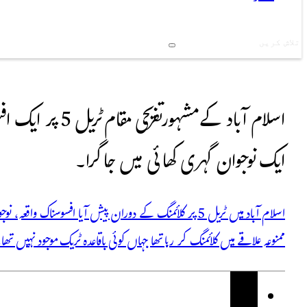
Search
اسلام آباد کے مشہ
ایک نوجوان گہری کھائی میں جا گرا۔
اسلام آباد میں ٹریل 5 پر کلائمنگ کے دوران پیش آیا افسوسن
ممنوعہ علاقے میں کلائمنگ کر رہا تھا جہاں کوئی باقاعدہ ٹریک موجود نہیں تھا۔ 35 سے 40 فٹ گہری کھائی میں گرنے کے بعد نوجوان کو کمر 