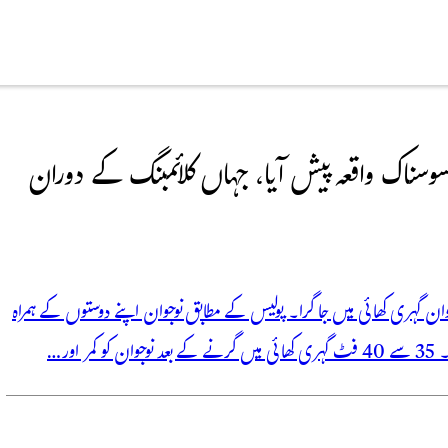
ور تفریحی مقام ٹریل 5 پر ایک افسوسناک واقعہ پیش آیا، جہاں کلائمبنگ کے دوران
اک واقعہ، نوجوان گہری کھائی میں جا گرا۔ پولیس کے مطابق نوجوان اپنے دوستوں کے ہمراہ
اور…