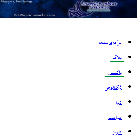
مرکزی صفحہ
بلاگ
پاکستان
ٹیکنالوجی
دنیا
سیاست
شوبز