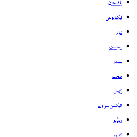
پاکستان
ٹیکنالوجی
دنیا
سیاست
شوبز
صحت
کھیل
الیکشن سروے
ویڈیو
کالمز