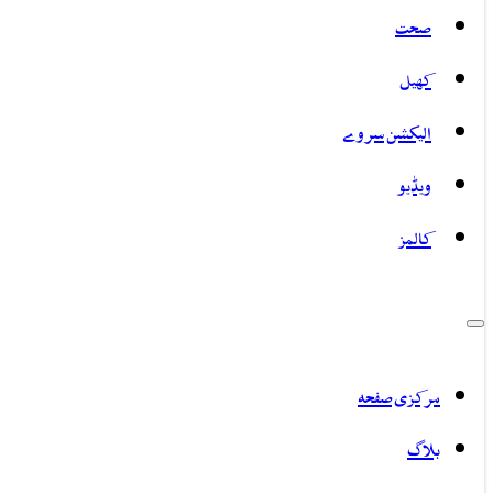
صحت
کھیل
الیکشن سروے
ویڈیو
کالمز
مرکزی صفحہ
بلاگ