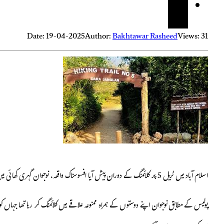
Date: 19-04-2025
Author:
Bakhtawar Rasheed
Views: 31
اسلام آباد میں ٹریل 5 پر کلائمنگ کے دوران پیش آیا افسوسناک واقعہ، نوجوان گہری کھائی میں جا گرا۔
پولیس کے مطابق نوجوان اپنے دوستوں کے ہمراہ
ممنوعہ علاقے میں کلائمنگ
کر رہا تھا جہاں ک