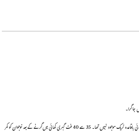
وئی باقاعدہ ٹریک موجود نہیں تھا۔
35 سے 40 فٹ گہری کھائی
میں گرنے کے بعد نوجوان کو
کمر