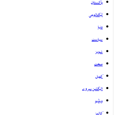
پاکستان
ٹیکنالوجی
دنیا
سیاست
شوبز
صحت
کھیل
الیکشن سروے
ویڈیو
کالمز