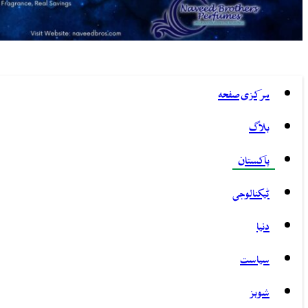
مرکزی صفحہ
بلاگ
پاکستان
ٹیکنالوجی
دنیا
سیاست
شوبز