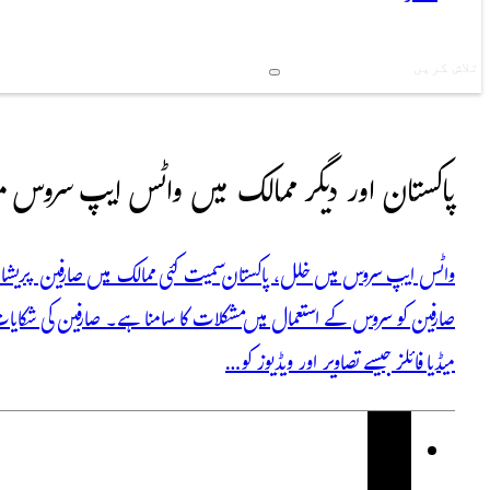
Search
پاکستان اور دیگر ممالک میں واٹس ایپ سروس متا
واٹس ایپ سروس میں خلل، پاکستان سمیت کئی ممالک میں صارفین پریشا
صارفین کو سروس کے استعمال میں مشکلات کا سامنا ہے۔ صارفین کی شکایات
میڈیا فائلز جیسے تصاویر اور ویڈیوز کو…