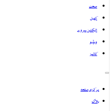
صحت
کھیل
الیکشن سروے
ویڈیو
کالمز
مرکزی صفحہ
بلاگ