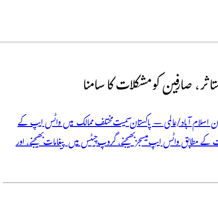
ثر، صارفین کو مشکلات کا سامنا
ن اسلام آباد/عالمی – پاکستان سمیت مختلف ممالک میں واٹس ایپ کے
 کے مطابق واٹس ایپ میسجز بھیجنے، گروپ چیٹس میں پیغامات بھیجنے، اور