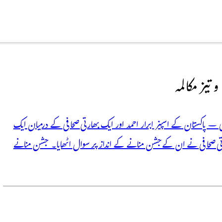
 تیز مکالمہ
ی – پاکستان کے اسپنر ابرار احمد اور ایک بھارتی صحافی کے درمیان ایک
رتی صحافی نے ان کے جشن منانے کے انداز پر سوال اٹھایا۔ جشن منانے