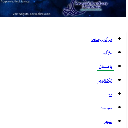
مرکزی صفحہ
بلاگ
پاکستان
ٹیکنالوجی
دنیا
سیاست
شوبز