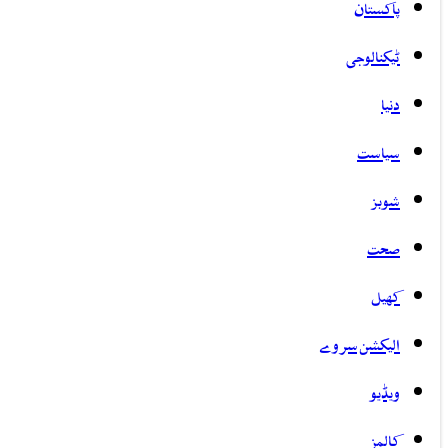
پاکستان
ٹیکنالوجی
دنیا
سیاست
شوبز
صحت
کھیل
الیکشن سروے
ویڈیو
کالمز