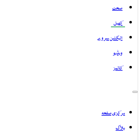
صحت
کھیل
الیکشن سروے
ویڈیو
کالمز
مرکزی صفحہ
بلاگ