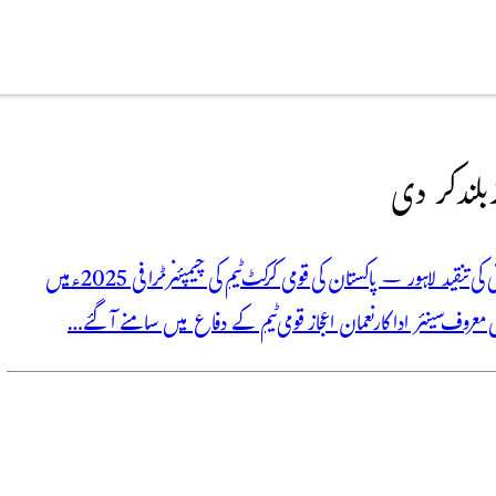
بلند کر دی
نعمان اعجاز قومی کرکٹ ٹیم کے دفاع میں بول پڑے، شکست پر اسد صدیقی کی تنقید لاہور – پاکستان کی قومی کرکٹ ٹیم کی چیمپئنز ٹرافی 2025ء میں
معروف سینئر اداکار نعمان اعجاز قومی ٹیم کے دفاع میں سامنے آ گئے…