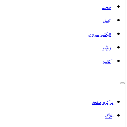
صحت
کھیل
الیکشن سروے
ویڈیو
کالمز
مرکزی صفحہ
بلاگ