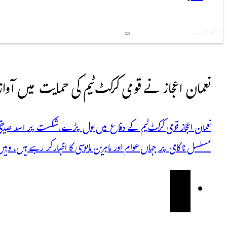
Search
نعمان اعجاز نے قومی کرکٹ ٹیم کی حمایت میں آواز 
مسلسل ناکامی پر جہاں عوام اور ماہرین مایوسی کا اظہار کر رہے ہیں، وہیں 