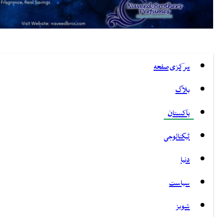
مرکزی صفحہ
بلاگ
پاکستان
ٹیکنالوجی
دنیا
سیاست
شوبز