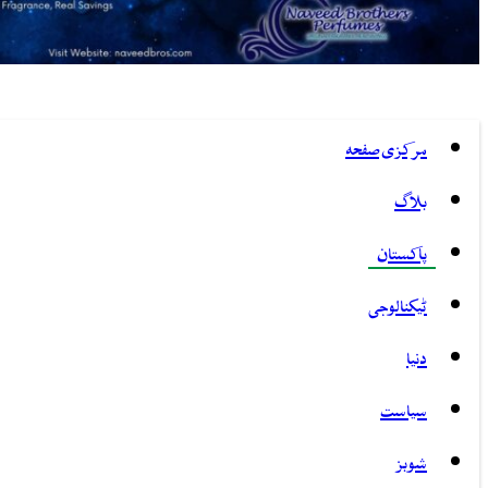
مرکزی صفحہ
بلاگ
پاکستان
ٹیکنالوجی
دنیا
سیاست
شوبز