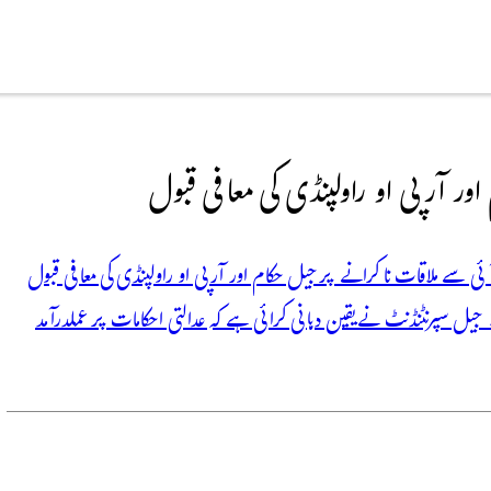
اور آر پی او راولپنڈی کی معافی قبول
ئی سے ملاقات نا کرانے پر جیل حکام اور آر پی او راولپنڈی کی معافی قبول
ل سپرنٹنڈنٹ نے یقین دہانی کرائی ہے کہ عدالتی احکامات پر عملدرآمد