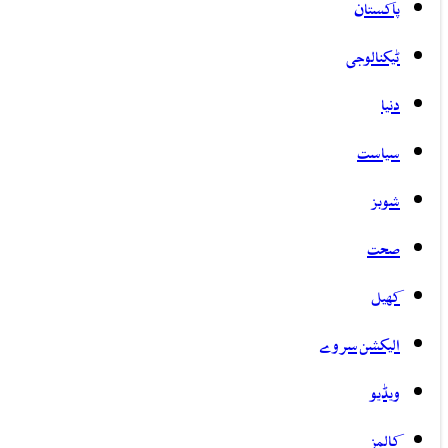
پاکستان
ٹیکنالوجی
دنیا
سیاست
شوبز
صحت
کھیل
الیکشن سروے
ویڈیو
کالمز