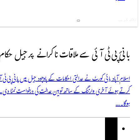
Search
بانیٔ پی ٹی آئی سے ملاقات نا کرانے پر جیل حکام 
اسلام آباد ہائی کورٹ نے عدالتی احکامات کے باوجود جیل میں بانی پی ٹی آ
کرتے ہوئے آخری وارننگ کے ساتھ توہین عدالت کی درخواست نمٹا دی۔ جی
ہوگا۔…