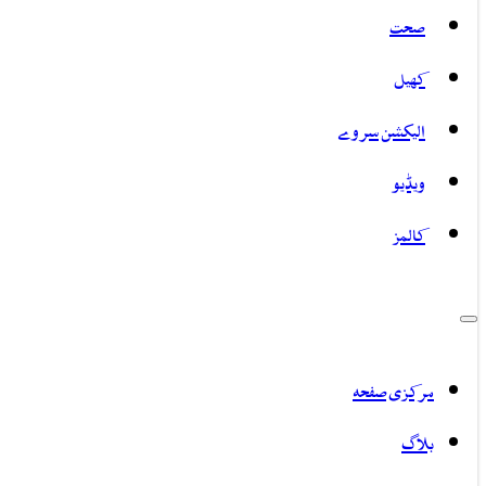
صحت
کھیل
الیکشن سروے
ویڈیو
کالمز
مرکزی صفحہ
بلاگ