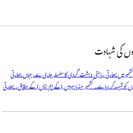
ابلہ، 3 کشمیری نوجوان شہید مقبوضہ کشمیر میں بھارتی ریاستی دہشت گردی کا سلسلہ جاری ہے، جہاں بھارتی
ے میں جعلی مقابلے کے دوران 3 کشمیری نوجوانوں کو شہید کر دیا ہے۔ کشمیر میڈیا سروس (کے ایم ایس) کے مطابق، بھارتی