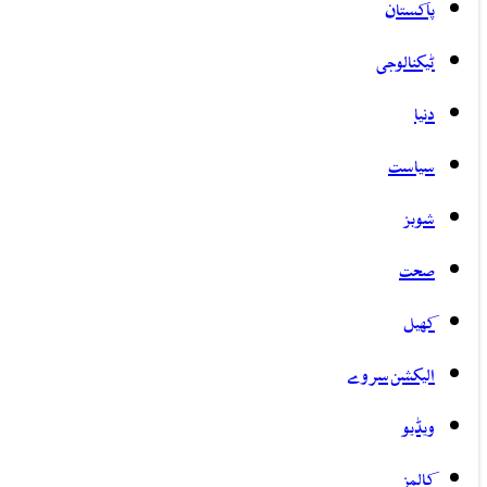
پاکستان
ٹیکنالوجی
دنیا
سیاست
شوبز
صحت
کھیل
الیکشن سروے
ویڈیو
کالمز