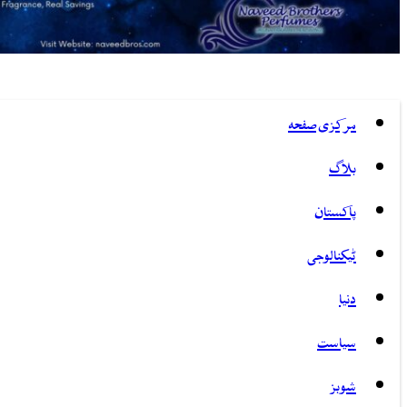
مرکزی صفحہ
بلاگ
پاکستان
ٹیکنالوجی
دنیا
سیاست
شوبز