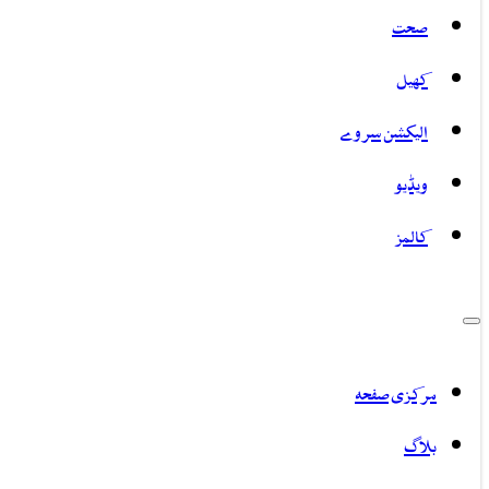
صحت
کھیل
الیکشن سروے
ویڈیو
کالمز
مرکزی صفحہ
بلاگ