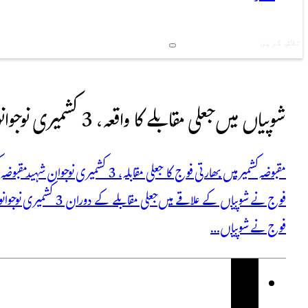
Search
شوپیاں میں جعلی مقابلے کا واقعہ، 3 کشمیری نوجوانوں کی شہادت
مقبوضہ کشمیر میں بھارتی فوج کا جعلی مق
فوج نے شوپیاں کے علاق
فوج نے شوپیاں…