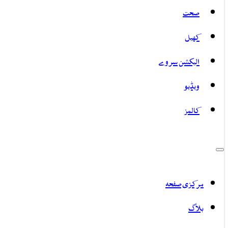
صحت
کھیل
الیکشن سروے
ویڈیو
کالمز
مرکزی صفحہ
بلاگ