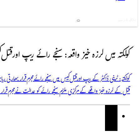
Search
کولکتہ میں لرزہ خیز واقعہ: سنجے رائے ریپ اور قتل ک
کولکتہ: ٹرینی ڈاکٹر کے ریپ اور قتل کیس میں سنجے رائے مجرم قرار بھارتی 
قتل کے لرزہ خیز واقعے کے مرکزی ملزم سنجے رائے کو عدالت نے مجرم قرار