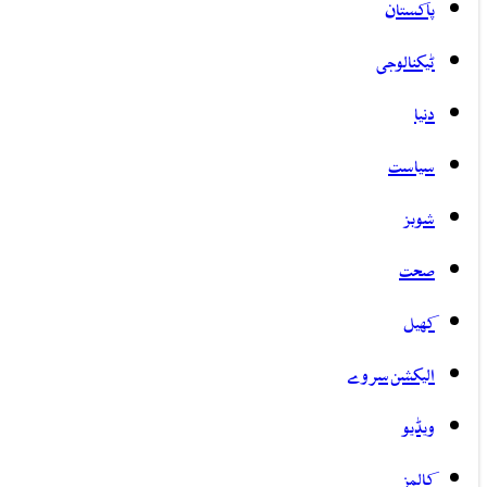
پاکستان
ٹیکنالوجی
دنیا
سیاست
شوبز
صحت
کھیل
الیکشن سروے
ویڈیو
کالمز