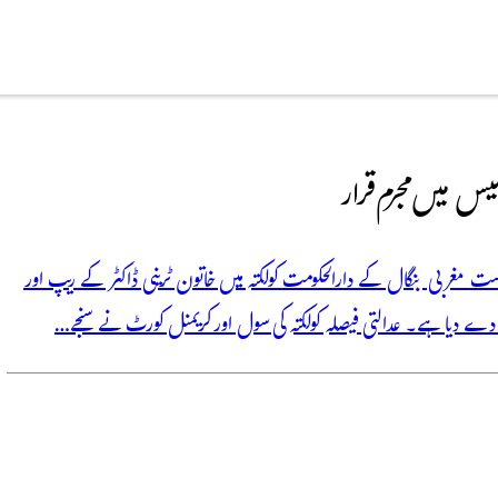
یس میں مجرم قرار
ریاست مغربی بنگال کے دارالحکومت کولکتہ میں خاتون ٹرینی ڈاکٹر کے ریپ اور
 دے دیا ہے۔ عدالتی فیصلہ کولکتہ کی سول اور کریمنل کورٹ نے سنجے…