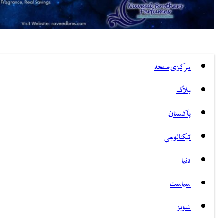
مرکزی صفحہ
بلاگ
پاکستان
ٹیکنالوجی
دنیا
سیاست
شوبز