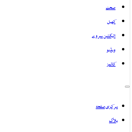
صحت
کھیل
الیکشن سروے
ویڈیو
کالمز
مرکزی صفحہ
بلاگ