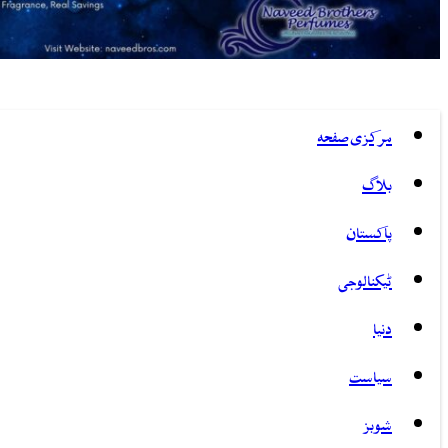
مرکزی صفحہ
بلاگ
پاکستان
ٹیکنالوجی
دنیا
سیاست
شوبز