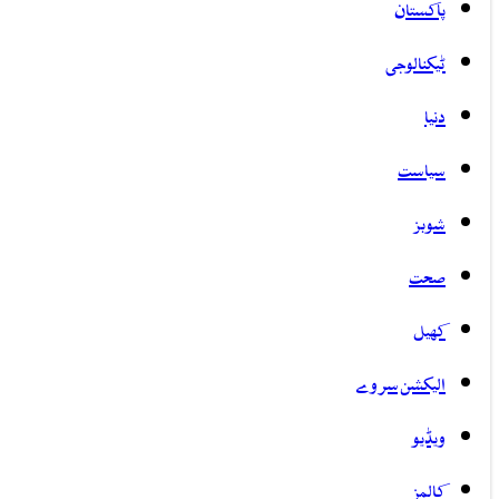
پاکستان
ٹیکنالوجی
دنیا
سیاست
شوبز
صحت
کھیل
الیکشن سروے
ویڈیو
کالمز