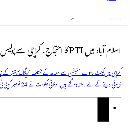
Search
اسلام آباد میں PTI کا احتجاج، کراچی سے پولیس نفری روانہ
کراچی میں کینٹ ریلوے اسٹیشن سے سندھ کے مختلف ٹریننگ سینٹرز کے زیر 
ڈیوٹی دینے کے لئے روانہ ہوگئے ہیں، وفاقی حکومت نے 24 نومبر کو پی ٹی آئی کی احتجاج کی کال پر سندھ حکومت سے نفری مانگی تھی۔ پاکستان…