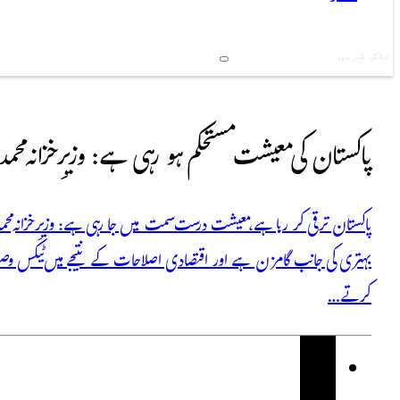
Search
پاکستان کی معیشت مستحکم ہو رہی ہے: وزیرِ خزانہ محم
پاکستان ترقی کر رہا ہے، معیشت درست سمت میں جا رہی ہے: وزیرِ خزانہ محمد 
بہتری کی جانب گامزن ہے اور اقتصادی اصلاحات کے نتیجے میں ٹیکس وصو
کرتے…