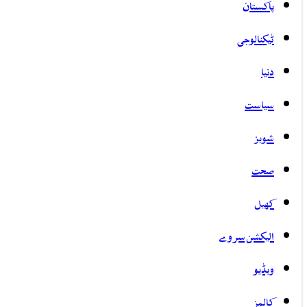
پاکستان
ٹیکنالوجی
دنیا
سیاست
شوبز
صحت
کھیل
الیکشن سروے
ویڈیو
کالمز