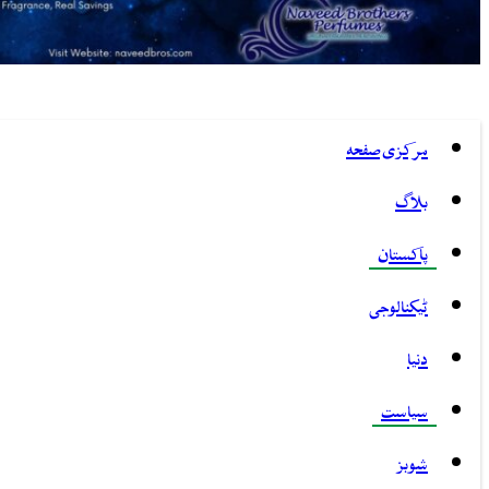
مرکزی صفحہ
بلاگ
پاکستان
ٹیکنالوجی
دنیا
سیاست
شوبز