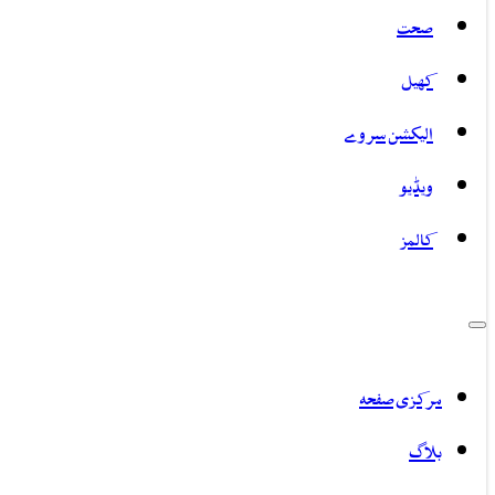
صحت
کھیل
الیکشن سروے
ویڈیو
کالمز
مرکزی صفحہ
بلاگ