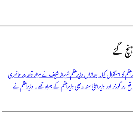
ہنچ گئے
اعظم کا استقبال کیا۔ بعدازاں وزیراعظم شہباز شریف نے مزار قائد پر حاضری
گورنر اور وزیراعلیٰ سندھ بھی وزیراعظم کے ہمراہ تھے۔ وزیراعظم نے