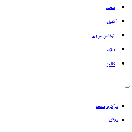
صحت
کھیل
الیکشن سروے
ویڈیو
کالمز
مرکزی صفحہ
بلاگ