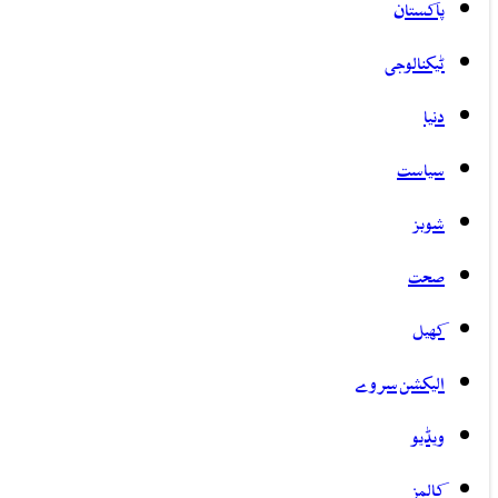
پاکستان
ٹیکنالوجی
دنیا
سیاست
شوبز
صحت
کھیل
الیکشن سروے
ویڈیو
کالمز