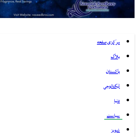
مرکزی صفحہ
بلاگ
پاکستان
ٹیکنالوجی
دنیا
سیاست
شوبز