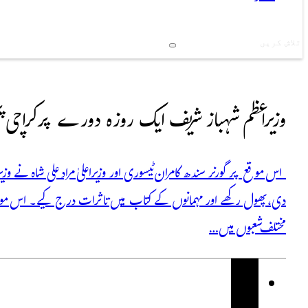
Search
وزیراعظم شہباز شریف ایک روزہ دورے پر کراچی پ
اس موقع پر گورنر سندھ کامران ٹیسوری اور وزیراعلیٰ مراد علی شاہ نے وزیر
دی، پھول رکھے اور مہمانوں کے کتاب میں تاثرات درج کیے۔ اس موقع پر 
مختلف شعبوں میں…