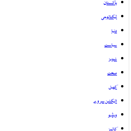
پاکستان
ٹیکنالوجی
دنیا
سیاست
شوبز
صحت
کھیل
الیکشن سروے
ویڈیو
کالمز