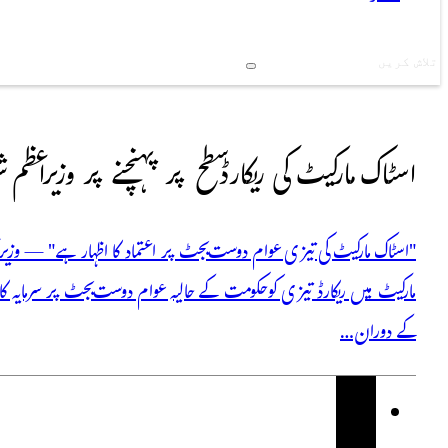
Search
اسٹاک مارکیٹ کی ریکارڈ سطح پر پہنچنے پر وزیراعظم ش
"اسٹاک مارکیٹ کی تیزی عوام دوست بجٹ پر اعتماد کا اظہار ہے" — وزیرا
مارکیٹ میں ریکارڈ تیزی کو حکومت کے حالیہ عوام دوست بجٹ پر سرمایہ 
کے دوران…