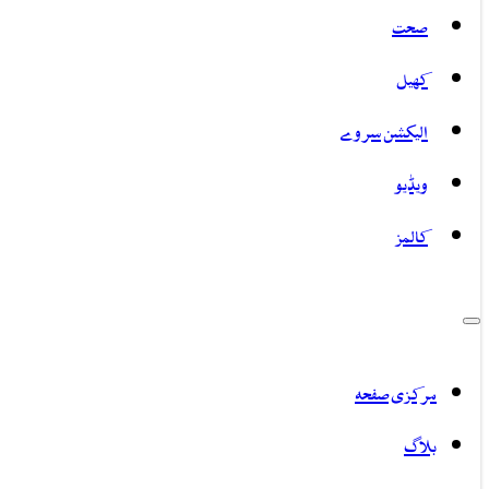
صحت
کھیل
الیکشن سروے
ویڈیو
کالمز
مرکزی صفحہ
بلاگ