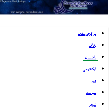
مرکزی صفحہ
بلاگ
پاکستان
ٹیکنالوجی
دنیا
سیاست
شوبز