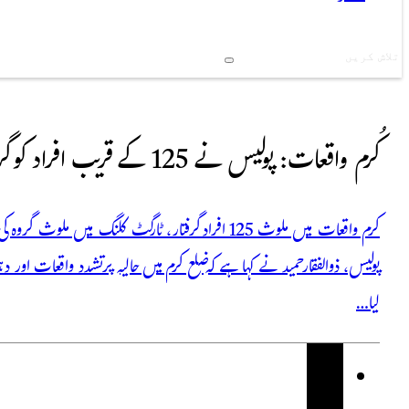
Search
کُرم واقعات: پولیس نے 125 کے قریب افراد کو گرفتار کر لیا، آئی جی خیبر پختونخوا
کرم واقعات میں ملوث 125 افراد گرفتار، ٹارگٹ کلنگ میں 
لیا…