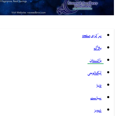
مرکزی صفحہ
بلاگ
پاکستان
ٹیکنالوجی
دنیا
سیاست
شوبز