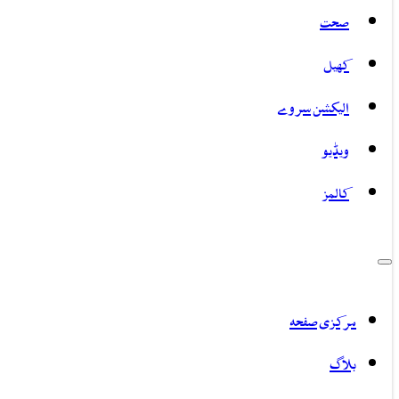
صحت
کھیل
الیکشن سروے
ویڈیو
کالمز
مرکزی صفحہ
بلاگ