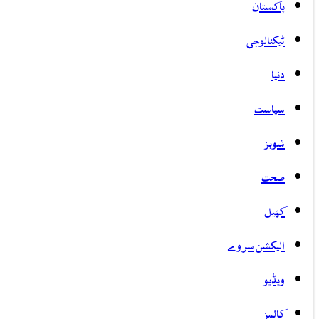
پاکستان
ٹیکنالوجی
دنیا
سیاست
شوبز
صحت
کھیل
الیکشن سروے
ویڈیو
کالمز