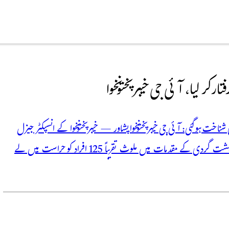
ملوث گروہ کی شناخت ہو گئی: آئی جی خیبر پختونخوا پشاور — خیبر پختونخوا کے انسپکٹر جنرل
پولیس، ذوالفقار حمید نے کہا ہے کہ ضلع کرم میں حالیہ پرتشدد واقعات اور دہشت گردی کے مقدمات میں ملوث تقریباً 125 افراد کو حراست میں لے