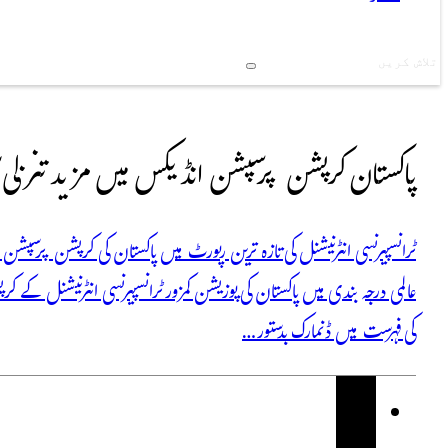
Search
پاکستان کرپشن پرسپشن انڈیکس میں مزید تنزلی کا شکار، 135 ویں نمبر 
کی فہرست میں ڈنمارک بدستور…