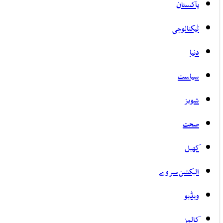
پاکستان
ٹیکنالوجی
دنیا
سیاست
شوبز
صحت
کھیل
الیکشن سروے
ویڈیو
کالمز