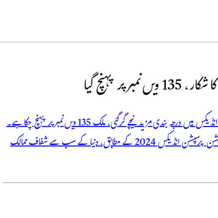
پر پہنچ گیا
ٹرانسپیرنسی انٹرنیشنل کی تازہ ترین رپورٹ میں پاکستان کی کرپشن پرسپشن انڈیکس میں درجہ بندی مزید نیچے گر گئی، ملک 135 ویں نمبر پر پہنچ چکا ہے۔
عالمی درجہ بندی میں پاکستان کی پوزیشن کمزور ٹرانسپیرنسی انٹرنیشنل کے کرپشن پرسپشن انڈیکس 2024 کے مطابق، دنیا کے سب سے شفاف ممالک