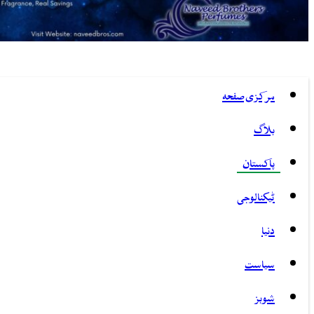
مرکزی صفحہ
بلاگ
پاکستان
ٹیکنالوجی
دنیا
سیاست
شوبز