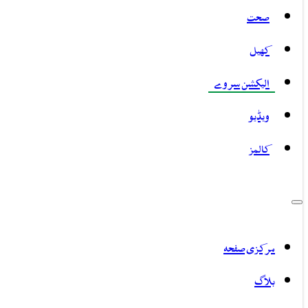
صحت
کھیل
الیکشن سروے
ویڈیو
کالمز
مرکزی صفحہ
بلاگ