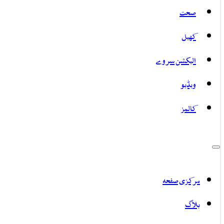
صحت
کھیل
الیکشن سروے
ویڈیو
کالمز
مرکزی صفحہ
بلاگ