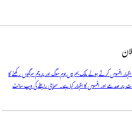
لان
ر اظہار افسوس کرتے ہوئے ملک بھر میں یوم سوگ اور پرچم سرنگوں رکھنے کا
ت پر صدمے اور افسوس کا اظہار کیا ہے۔ سماجی رابطے کی ویب سائٹ