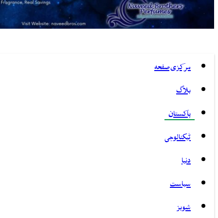
مرکزی صفحہ
بلاگ
پاکستان
ٹیکنالوجی
دنیا
سیاست
شوبز