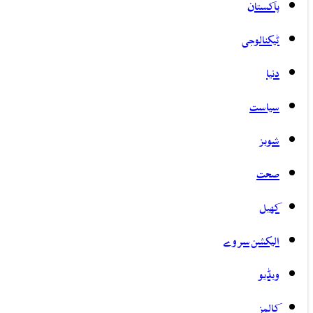
پاکستان
ٹیکنالوجی
دنیا
سیاست
شوبز
صحت
کھیل
الیکشن سروے
ویڈیو
کالمز