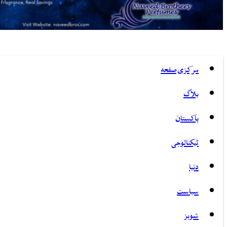
مرکزی صفحہ
بلاگ
پاکستان
ٹیکنالوجی
دنیا
سیاست
شوبز