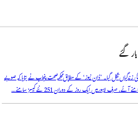
 بڑے صوبے پنجاب میں خطرناک نمونیا مزید 12 بچوں کی زندگیاں نگل گیا۔ ’ڈان نیوز‘ کے مطابق محکمہ صحت پنجاب نے بتایا کہ صوبے