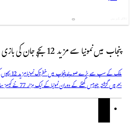
Search
پنجاب میں نمونیا سے مزید 12 بچے جان کی بازی ہار گئے
ملک کے سب سے
بھر میں گزشتہ چوبیس گھنٹے کے دوران نمونیا کے ایک ہزار 77 نئے کیسز سامنے آئے، صرف لاہور میں ایک روز کے دوران 251 نئے کیسز سامنے…