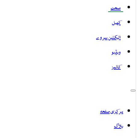
صحت
کھیل
الیکشن سروے
ویڈیو
کالمز
مرکزی صفحہ
بلاگ