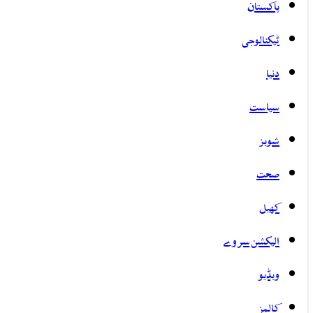
پاکستان
ٹیکنالوجی
دنیا
سیاست
شوبز
صحت
کھیل
الیکشن سروے
ویڈیو
کالمز