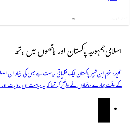
Search
اسلامی جمہوریہ پاکستان اور ہاتھوں میں ہاتھ
تحریر: خرم ابن شبیر پاکستان ایک نظریاتی ریاست ہے جس کی بنیاد ان اصو
کے وقت ہمارے رہنماؤں نے واضح کیا تھا کہ یہ ریاست ان روایات اور 