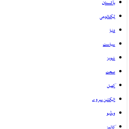
پاکستان
ٹیکنالوجی
دنیا
سیاست
شوبز
صحت
کھیل
الیکشن سروے
ویڈیو
کالمز