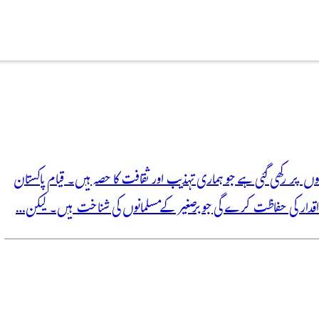
لوں پر رکھی گئی ہے جو ہماری تہذیب اور ثقافت کا حصہ ہیں۔ قیام پاکستان
اقدار کی حفاظت کرے گی جو برصغیر کے مسلمانوں کی شناخت ہیں۔ لیکن…