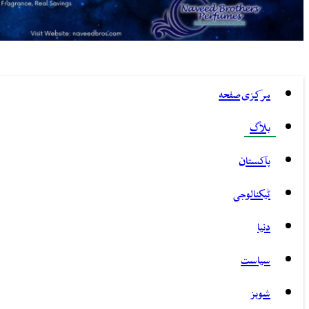
مرکزی صفحہ
بلاگ
پاکستان
ٹیکنالوجی
دنیا
سیاست
شوبز