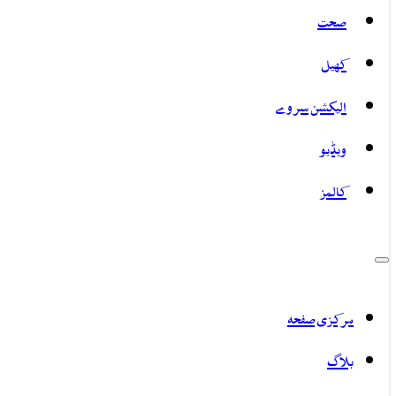
صحت
کھیل
الیکشن سروے
ویڈیو
کالمز
مرکزی صفحہ
بلاگ