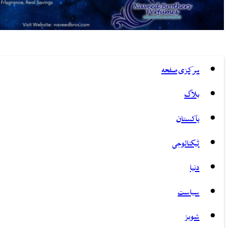
مرکزی صفحہ
بلاگ
پاکستان
ٹیکنالوجی
دنیا
سیاست
شوبز