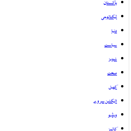
پاکستان
ٹیکنالوجی
دنیا
سیاست
شوبز
صحت
کھیل
الیکشن سروے
ویڈیو
کالمز