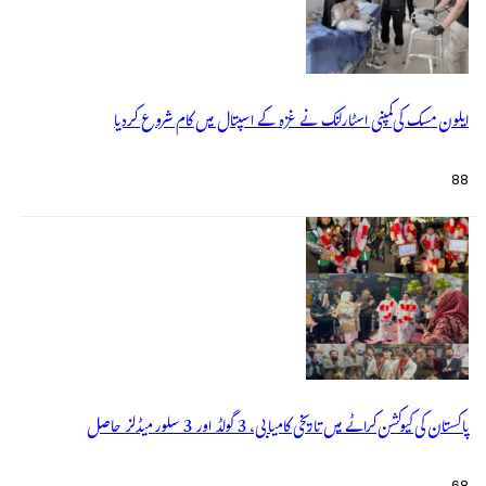
ایلون مسک کی کمپنی اسٹارلنک نے غزہ کے اسپتال میں کام شروع کردیا
88
پاکستان کی کیوکشن کراٹے میں تاریخی کامیابی، 3 گولڈ اور 3 سلور میڈلز حاصل
68