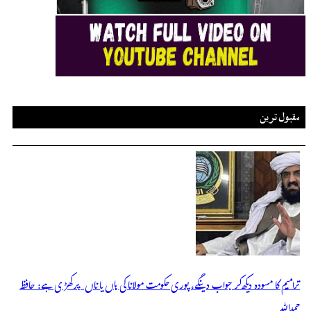
مقبول ترین
ترامیم کا مسودہ دیکھ کر جواب دینگے، پوری حکومت مولانا کی ہاں یا ناں پر کھڑی ہے: حافظ
حمداللہ