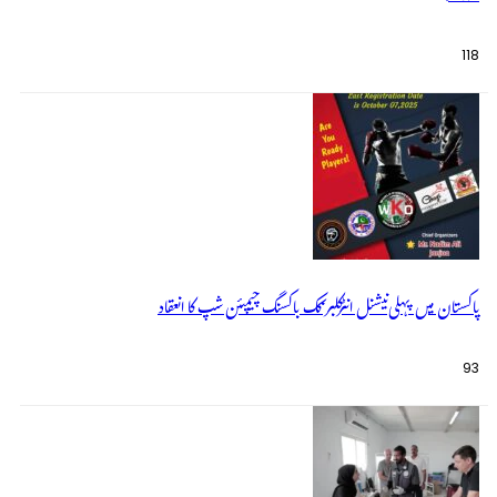
118
پاکستان میں پہلی نیشنل انٹرکلبز کک باکسنگ چیمپئن شپ کا انعقاد
93