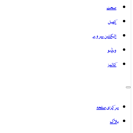
صحت
کھیل
الیکشن سروے
ویڈیو
کالمز
مرکزی صفحہ
بلاگ