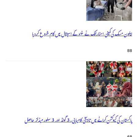
ایلون مسک کی کمپنی اسٹارلنک نے غزہ کے اسپتال میں کام شروع کردیا
88
پاکستان کی کیوکشن کراٹے میں تاریخی کامیابی، 3 گولڈ اور 3 سلور میڈلز حاصل
68