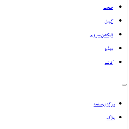
صحت
کھیل
الیکشن سروے
ویڈیو
کالمز
مرکزی صفحہ
بلاگ