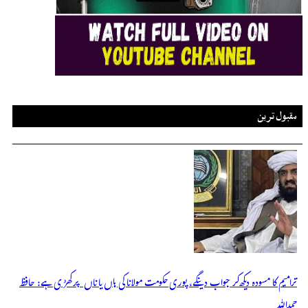
مقبول ترین
ترامیم کا مسودہ دیکھ کر جواب دینگے، پوری حکومت مولانا کی ہاں یا ناں پر کھڑی ہے: حافظ
حمداللہ