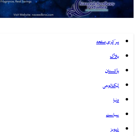
مرکزی صفحہ
بلاگ
پاکستان
ٹیکنالوجی
دنیا
سیاست
شوبز