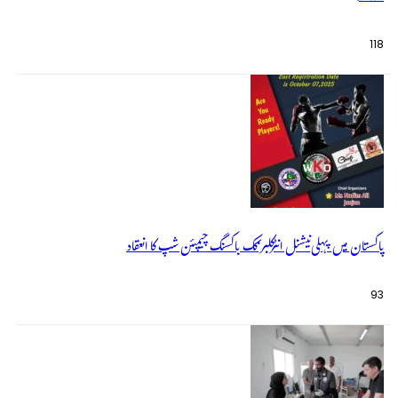
118
پاکستان میں پہلی نیشنل انٹرکلبز کک باکسنگ چیمپئن شپ کا انعقاد
93