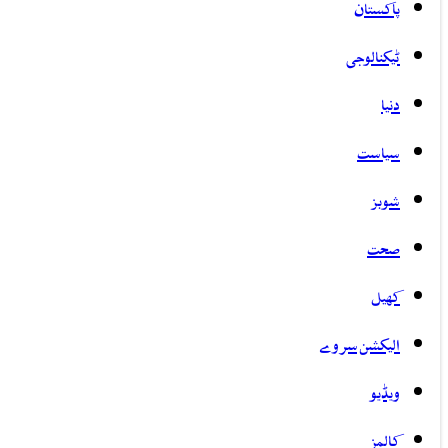
پاکستان
ٹیکنالوجی
دنیا
سیاست
شوبز
صحت
کھیل
الیکشن سروے
ویڈیو
کالمز