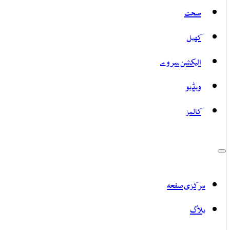
صحت
کھیل
الیکشن سروے
ویڈیو
کالمز
مرکزی صفحہ
بلاگ