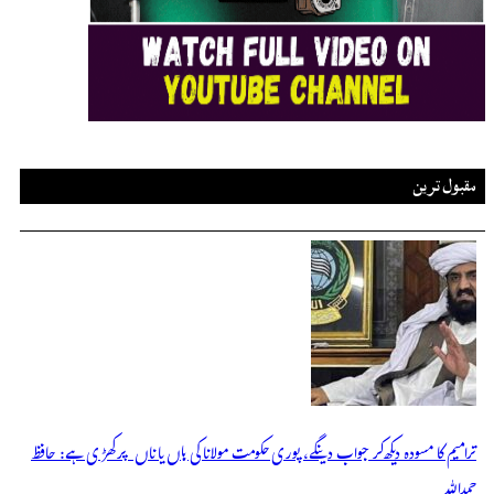
مقبول ترین
ترامیم کا مسودہ دیکھ کر جواب دینگے، پوری حکومت مولانا کی ہاں یا ناں پر کھڑی ہے: حافظ
حمداللہ