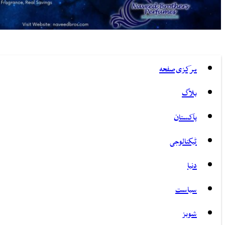
مرکزی صفحہ
بلاگ
پاکستان
ٹیکنالوجی
دنیا
سیاست
شوبز