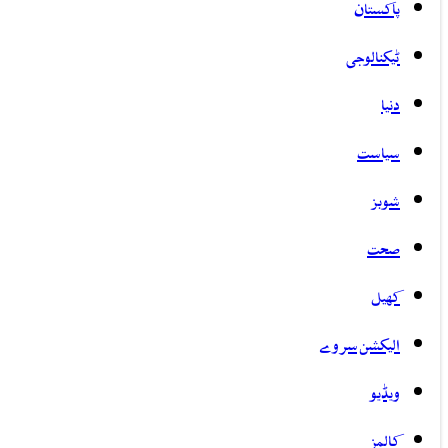
پاکستان
ٹیکنالوجی
دنیا
سیاست
شوبز
صحت
کھیل
الیکشن سروے
ویڈیو
کالمز