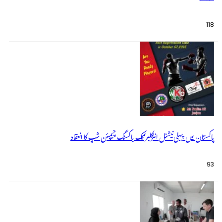
118
پاکستان میں پہلی نیشنل انٹرکلبز کک باکسنگ چیمپئن شپ کا انعقاد
93