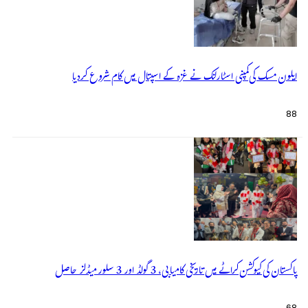
ایلون مسک کی کمپنی اسٹارلنک نے غزہ کے اسپتال میں کام شروع کردیا
88
پاکستان کی کیوکشن کراٹے میں تاریخی کامیابی، 3 گولڈ اور 3 سلور میڈلز حاصل
68