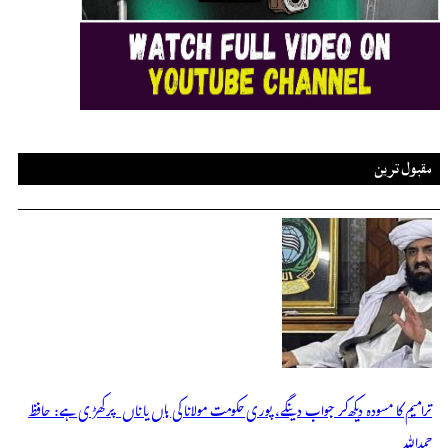
مقبول ترین
ترامیم کا مسودہ دیکھ کر جواب دینگے، پوری حکومت مولانا کی ہاں یا ناں پر کھڑی ہے: حافظ
حمداللہ