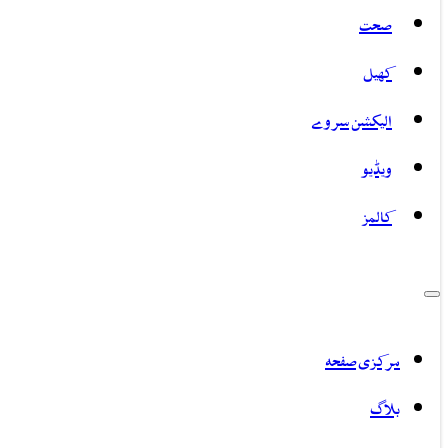
صحت
کھیل
الیکشن سروے
ویڈیو
کالمز
مرکزی صفحہ
بلاگ