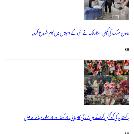
ایلون مسک کی کمپنی اسٹارلنک نے غزہ کے اسپتال میں کام شروع کردیا
88
پاکستان کی کیوکشن کراٹے میں تاریخی کامیابی، 3 گولڈ اور 3 سلور میڈلز حاصل
68