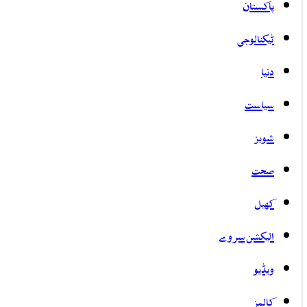
پاکستان
ٹیکنالوجی
دنیا
سیاست
شوبز
صحت
کھیل
الیکشن سروے
ویڈیو
کالمز