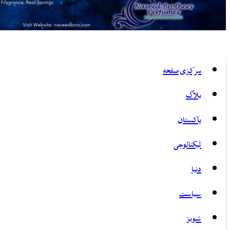
مرکزی صفحہ
بلاگ
پاکستان
ٹیکنالوجی
دنیا
سیاست
شوبز