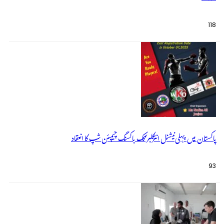
118
پاکستان میں پہلی نیشنل انٹرکلبز کک باکسنگ چیمپئن شپ کا انعقاد
93