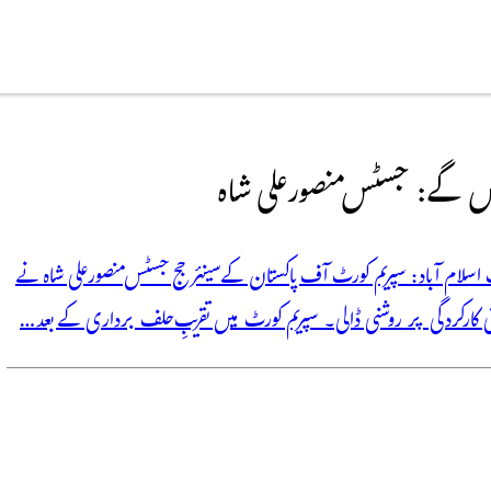
یں گے: جسٹس منصور علی شاہ
ات اسلام آباد: سپریم کورٹ آف پاکستان کے سینئر جج جسٹس منصور علی شاہ نے
لتی کارکردگی پر روشنی ڈالی۔ سپریم کورٹ میں تقریبِ حلف برداری کے بعد…