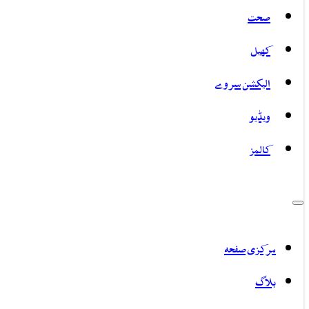
صحت
کھیل
الیکشن سروے
ویڈیو
کالمز
مرکزی صفحہ
بلاگ