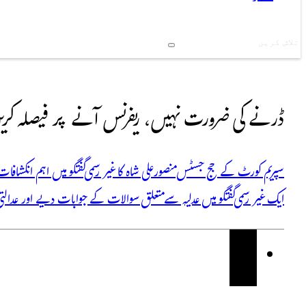
Search
ڈرنے کی ضرورت نہیں، ریفرنس آنے پر فیصلہ کر
سپریم کورٹ کے جج جسٹس منصور علی شاہ کا غیر رسمی گفتگو میں اہم انکشاف
ایک غیر رسمی گفتگو میں عدلیہ سے متعلق سوالات کے جوابات دیے اور عدا