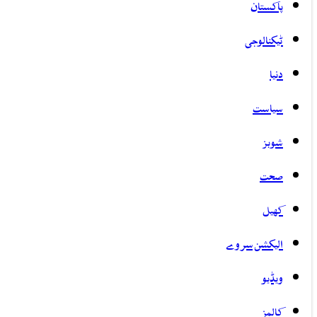
پاکستان
ٹیکنالوجی
دنیا
سیاست
شوبز
صحت
کھیل
الیکشن سروے
ویڈیو
کالمز