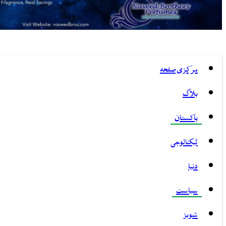
مرکزی صفحہ
بلاگ
پاکستان
ٹیکنالوجی
دنیا
سیاست
شوبز