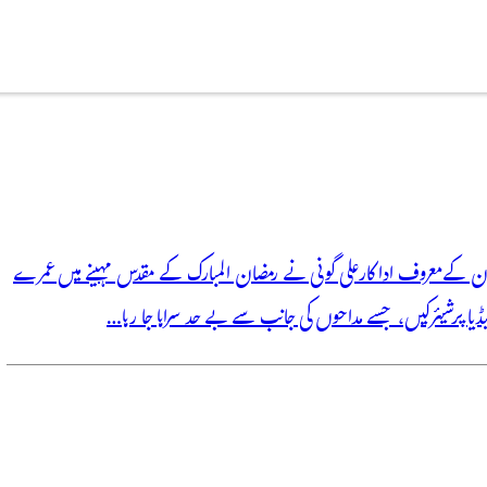
لی ویژن کے معروف اداکار علی گونی نے رمضان المبارک کے مقدس مہینے میں عمرے
 پر شیئر کیں، جسے مداحوں کی جانب سے بے حد سراہا جا رہا…