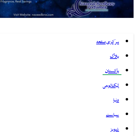
مرکزی صفحہ
بلاگ
پاکستان
ٹیکنالوجی
دنیا
سیاست
شوبز