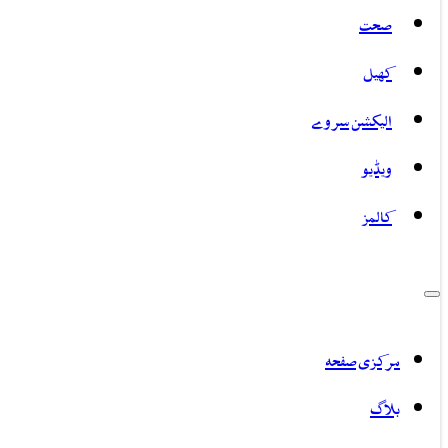
صحت
کھیل
الیکشن سروے
ویڈیو
کالمز
مرکزی صفحہ
بلاگ