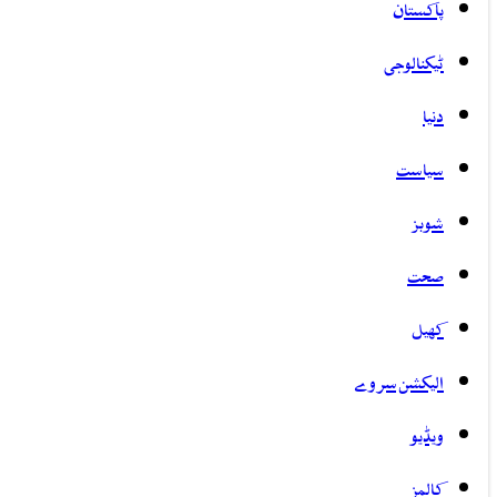
پاکستان
ٹیکنالوجی
دنیا
سیاست
شوبز
صحت
کھیل
الیکشن سروے
ویڈیو
کالمز