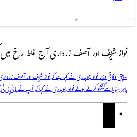
Search
نواز شریف اور آصف زرداری آج غلط رخ میں 
سابق وفاقی وزیر فواد چوہدری نے کہا ہے کہ نواز شریف اور آصف زرد
باہر میڈیا سے گفتگو کرتے ہوئے فواد چوہدری نے کہا کہ آپ نے بانی پی ٹی آئی کو 14 ماہ سے جیل میں رکھا ہوا ہے