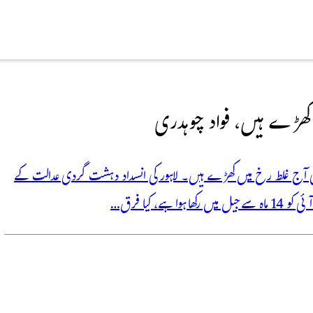
کھڑے ہیں، فواد چوہدری
اری آج غلط رخ میں کھڑے ہیں۔ لاہور کی انسداد دہشت گردی عدالت کے
، کیا فرق…