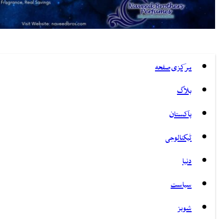
مرکزی صفحہ
بلاگ
پاکستان
ٹیکنالوجی
دنیا
سیاست
شوبز