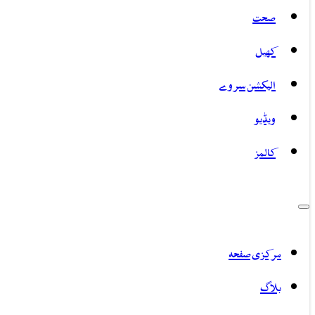
صحت
کھیل
الیکشن سروے
ویڈیو
کالمز
مرکزی صفحہ
بلاگ