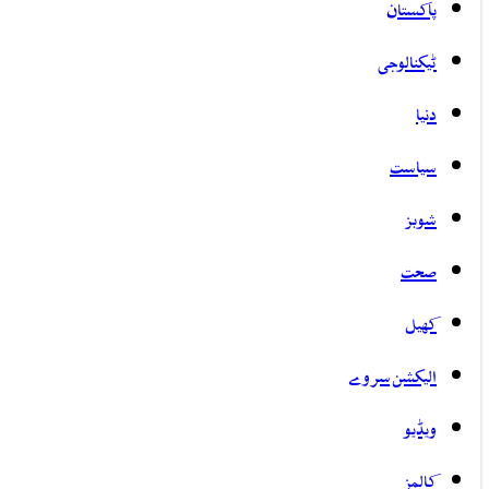
پاکستان
ٹیکنالوجی
دنیا
سیاست
شوبز
صحت
کھیل
الیکشن سروے
ویڈیو
کالمز