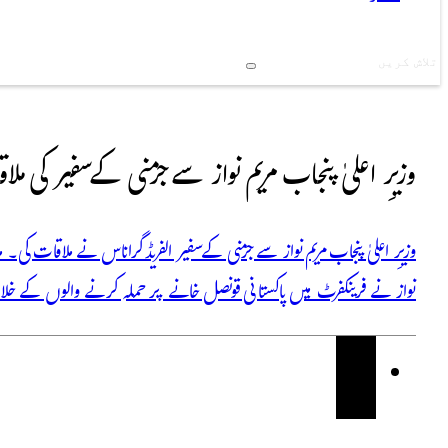
Search
وزیرِ اعلیٰ پنجاب مریم نواز سے جرمنی کے سفیر کی مل
وزیرِ اعلیٰ پنجاب مریم نواز سے جرمنی کے سفیر الفریڈ گراناس نے ملاقات کی۔ 
نواز نے فرینکفرٹ میں پاکستانی قونصل خانے پر حملہ کرنے والوں کے خلا