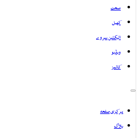
صحت
کھیل
الیکشن سروے
ویڈیو
کالمز
مرکزی صفحہ
بلاگ