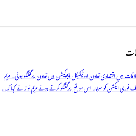
اقات
ملاقات میں اقتصادی تعاون اور ٹیکنیکل ایجوکیشن میں تعاون پر گفتگو ہوئی۔ مریم
ف فوری ایکشن کو سراہا۔ اس موقع پر گفتگو کرتے ہوئے مریم نواز نے کہا کہ…