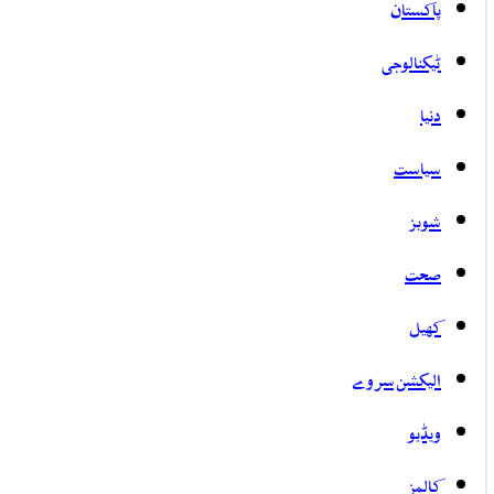
پاکستان
ٹیکنالوجی
دنیا
سیاست
شوبز
صحت
کھیل
الیکشن سروے
ویڈیو
کالمز