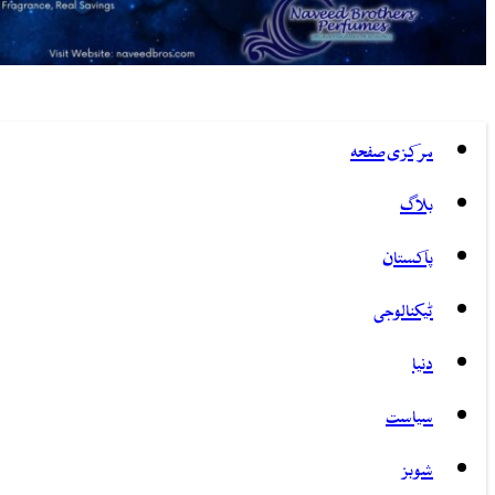
مرکزی صفحہ
بلاگ
پاکستان
ٹیکنالوجی
دنیا
سیاست
شوبز