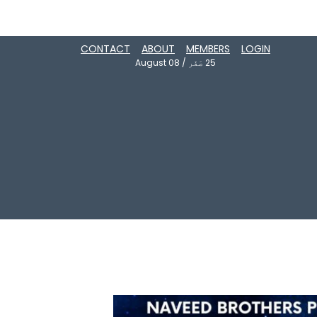
CONTACT
ABOUT
MEMBERS
LOGIN
25
صَفَر
/
August 08