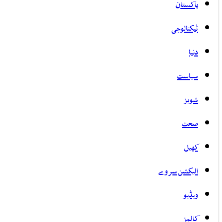
پاکستان
ٹیکنالوجی
دنیا
سیاست
شوبز
صحت
کھیل
الیکشن سروے
ویڈیو
کالمز