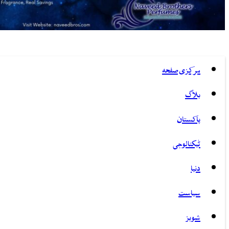
مرکزی صفحہ
بلاگ
پاکستان
ٹیکنالوجی
دنیا
سیاست
شوبز