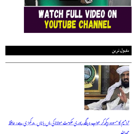
مقبول ترین
ترامیم کا مسودہ دیکھ کر جواب دینگے، پوری حکومت مولانا کی ہاں یا ناں پر کھڑی ہے: حافظ
حمداللہ