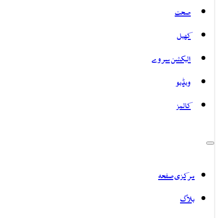
صحت
کھیل
الیکشن سروے
ویڈیو
کالمز
مرکزی صفحہ
بلاگ