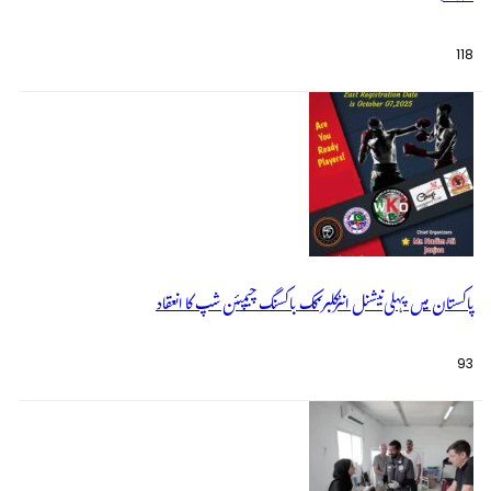
118
پاکستان میں پہلی نیشنل انٹرکلبز کک باکسنگ چیمپئن شپ کا انعقاد
93