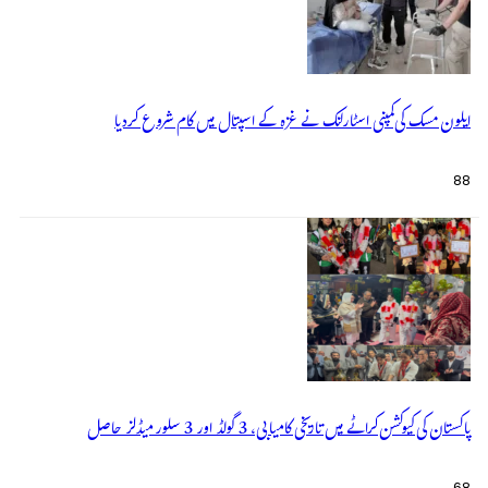
ایلون مسک کی کمپنی اسٹارلنک نے غزہ کے اسپتال میں کام شروع کردیا
88
پاکستان کی کیوکشن کراٹے میں تاریخی کامیابی، 3 گولڈ اور 3 سلور میڈلز حاصل
68