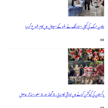
ایلون مسک کی کمپنی اسٹارلنک نے غزہ کے اسپتال میں کام شروع کردیا
88
پاکستان کی کیوکشن کراٹے میں تاریخی کامیابی، 3 گولڈ اور 3 سلور میڈلز حاصل
68