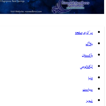
مرکزی صفحہ
بلاگ
پاکستان
ٹیکنالوجی
دنیا
سیاست
شوبز