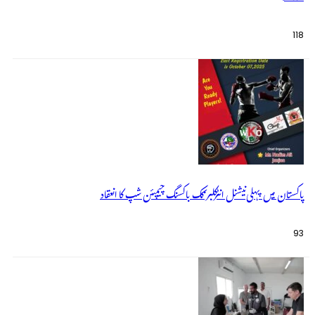
118
پاکستان میں پہلی نیشنل انٹرکلبز کک باکسنگ چیمپئن شپ کا انعقاد
93