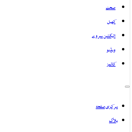
صحت
کھیل
الیکشن سروے
ویڈیو
کالمز
مرکزی صفحہ
بلاگ