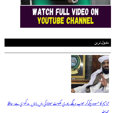
مقبول ترین
ترامیم کا مسودہ دیکھ کر جواب دینگے، پوری حکومت مولانا کی ہاں یا ناں پر کھڑی ہے: حافظ
حمداللہ