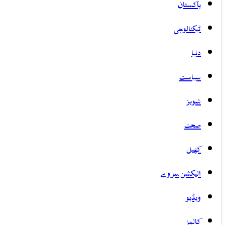
پاکستان
ٹیکنالوجی
دنیا
سیاست
شوبز
صحت
کھیل
الیکشن سروے
ویڈیو
کالمز