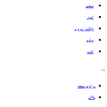
صحت
کھیل
الیکشن سروے
ویڈیو
کالمز
مرکزی صفحہ
بلاگ