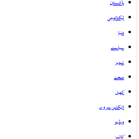
پاکستان
ٹیکنالوجی
دنیا
سیاست
شوبز
صحت
کھیل
الیکشن سروے
ویڈیو
کالمز