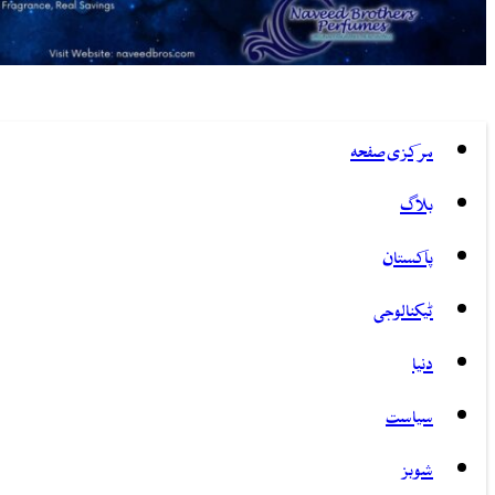
مرکزی صفحہ
بلاگ
پاکستان
ٹیکنالوجی
دنیا
سیاست
شوبز