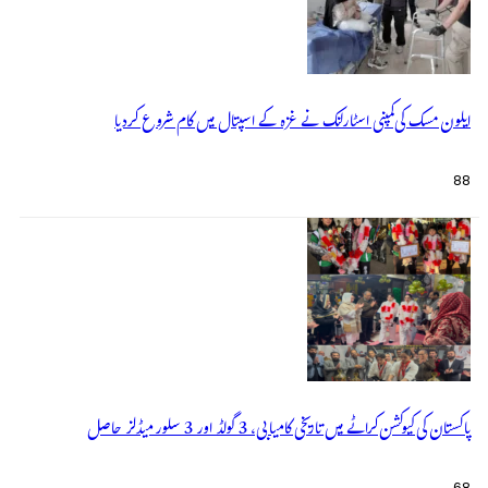
ایلون مسک کی کمپنی اسٹارلنک نے غزہ کے اسپتال میں کام شروع کردیا
88
پاکستان کی کیوکشن کراٹے میں تاریخی کامیابی، 3 گولڈ اور 3 سلور میڈلز حاصل
68