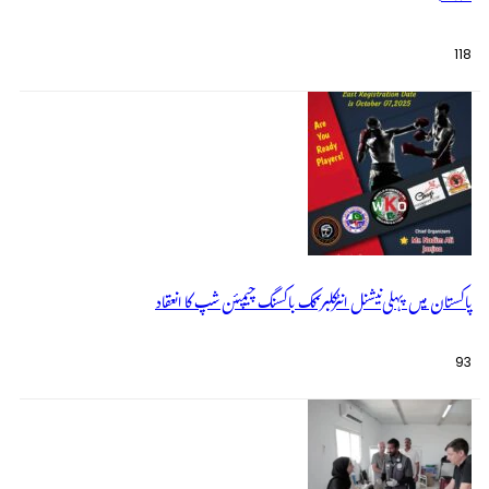
118
پاکستان میں پہلی نیشنل انٹرکلبز کک باکسنگ چیمپئن شپ کا انعقاد
93