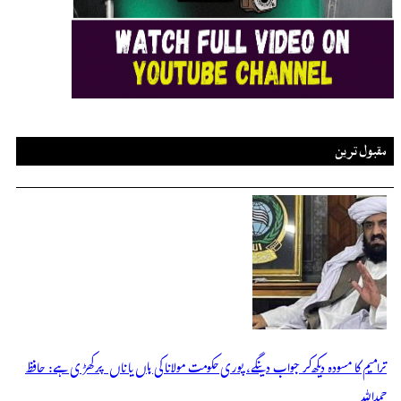
مقبول ترین
ترامیم کا مسودہ دیکھ کر جواب دینگے، پوری حکومت مولانا کی ہاں یا ناں پر کھڑی ہے: حافظ
حمداللہ