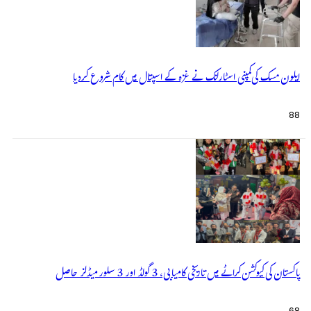
ایلون مسک کی کمپنی اسٹارلنک نے غزہ کے اسپتال میں کام شروع کردیا
88
پاکستان کی کیوکشن کراٹے میں تاریخی کامیابی، 3 گولڈ اور 3 سلور میڈلز حاصل
68