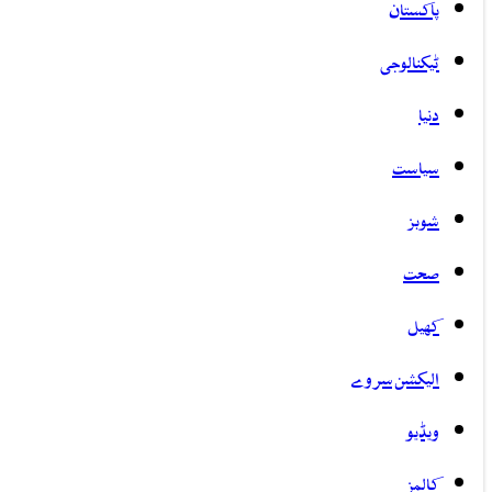
پاکستان
ٹیکنالوجی
دنیا
سیاست
شوبز
صحت
کھیل
الیکشن سروے
ویڈیو
کالمز