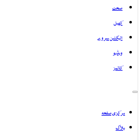
صحت
کھیل
الیکشن سروے
ویڈیو
کالمز
مرکزی صفحہ
بلاگ