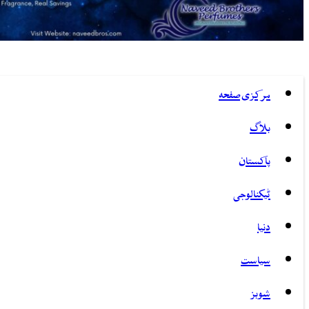
مرکزی صفحہ
بلاگ
پاکستان
ٹیکنالوجی
دنیا
سیاست
شوبز