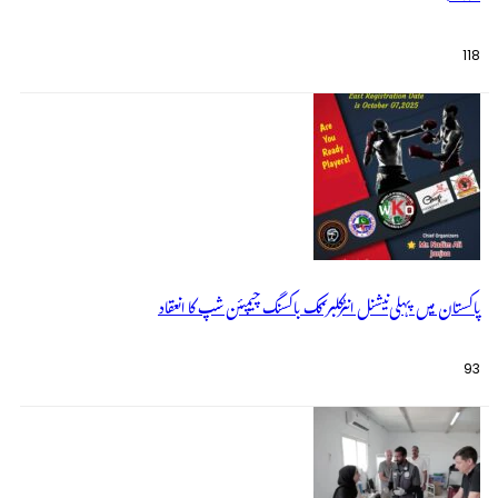
118
پاکستان میں پہلی نیشنل انٹرکلبز کک باکسنگ چیمپئن شپ کا انعقاد
93