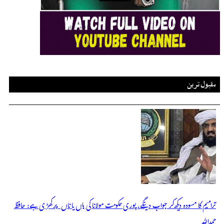
مقبول ترین
ترامیم کا مسودہ دیکھ کر جواب دینگے، پوری حکومت مولانا کی ہاں یا ناں پر کھڑی ہے: حافظ
حمداللہ