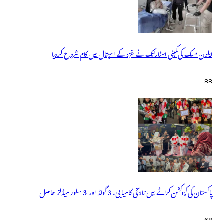
ایلون مسک کی کمپنی اسٹارلنک نے غزہ کے اسپتال میں کام شروع کردیا
88
پاکستان کی کیوکشن کراٹے میں تاریخی کامیابی، 3 گولڈ اور 3 سلور میڈلز حاصل
68