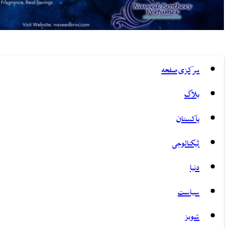
مرکزی صفحہ
بلاگ
پاکستان
ٹیکنالوجی
دنیا
سیاست
شوبز