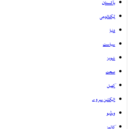
پاکستان
ٹیکنالوجی
دنیا
سیاست
شوبز
صحت
کھیل
الیکشن سروے
ویڈیو
کالمز