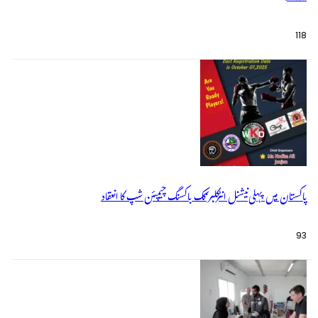
118
پاکستان میں پہلی نیشنل انٹرکلبز کک باکسنگ چیمپئن شپ کا انعقاد
93