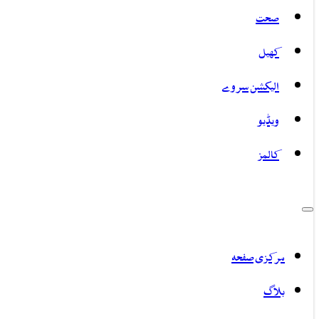
صحت
کھیل
الیکشن سروے
ویڈیو
کالمز
مرکزی صفحہ
بلاگ