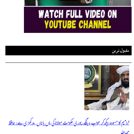
مقبول ترین
ترامیم کا مسودہ دیکھ کر جواب دینگے، پوری حکومت مولانا کی ہاں یا ناں پر کھڑی ہے: حافظ
حمداللہ