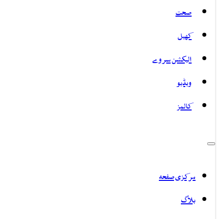
صحت
کھیل
الیکشن سروے
ویڈیو
کالمز
مرکزی صفحہ
بلاگ