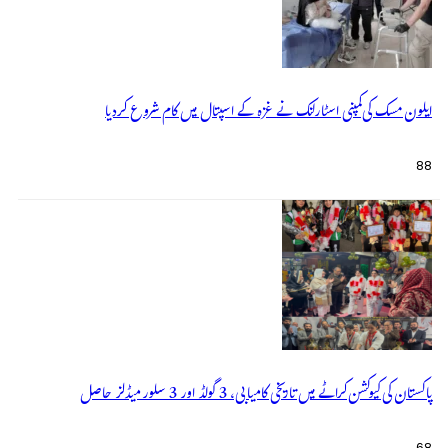
ایلون مسک کی کمپنی اسٹارلنک نے غزہ کے اسپتال میں کام شروع کردیا
88
پاکستان کی کیوکشن کراٹے میں تاریخی کامیابی، 3 گولڈ اور 3 سلور میڈلز حاصل
68