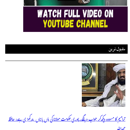
مقبول ترین
ترامیم کا مسودہ دیکھ کر جواب دینگے، پوری حکومت مولانا کی ہاں یا ناں پر کھڑی ہے: حافظ
حمداللہ