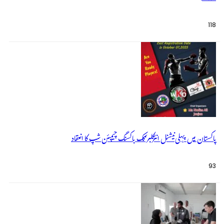
118
پاکستان میں پہلی نیشنل انٹرکلبز کک باکسنگ چیمپئن شپ کا انعقاد
93