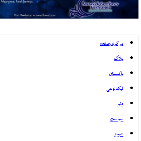
مرکزی صفحہ
بلاگ
پاکستان
ٹیکنالوجی
دنیا
سیاست
شوبز