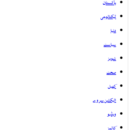
پاکستان
ٹیکنالوجی
دنیا
سیاست
شوبز
صحت
کھیل
الیکشن سروے
ویڈیو
کالمز