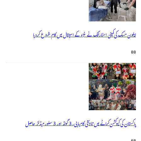
ایلون مسک کی کمپنی اسٹارلنک نے غزہ کے اسپتال میں کام شروع کردیا
88
پاکستان کی کیوکشن کراٹے میں تاریخی کامیابی، 3 گولڈ اور 3 سلور میڈلز حاصل
68