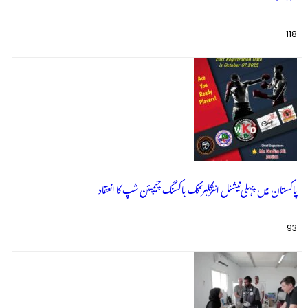
118
پاکستان میں پہلی نیشنل انٹرکلبز کک باکسنگ چیمپئن شپ کا انعقاد
93