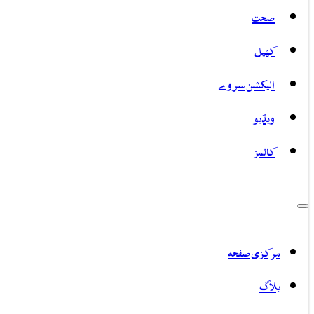
صحت
کھیل
الیکشن سروے
ویڈیو
کالمز
مرکزی صفحہ
بلاگ