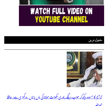
مقبول ترین
ترامیم کا مسودہ دیکھ کر جواب دینگے، پوری حکومت مولانا کی ہاں یا ناں پر کھڑی ہے: حافظ
حمداللہ