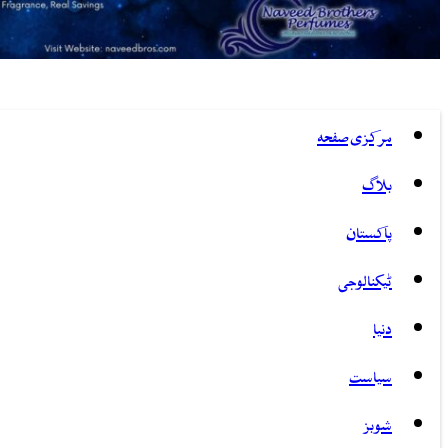
مرکزی صفحہ
بلاگ
پاکستان
ٹیکنالوجی
دنیا
سیاست
شوبز