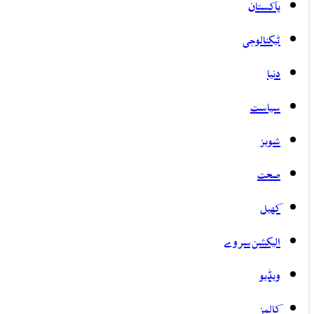
پاکستان
ٹیکنالوجی
دنیا
سیاست
شوبز
صحت
کھیل
الیکشن سروے
ویڈیو
کالمز