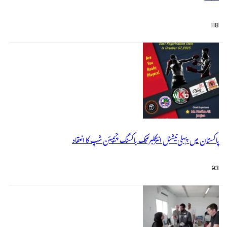
118
پاکستان میں پہلی نیشنل انٹرکلبز کک باکسنگ چیمپئن شپ کا انعقاد
93