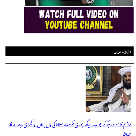
مقبول ترین
ترامیم کا مسودہ دیکھ کر جواب دینگے، پوری حکومت مولانا کی ہاں یا ناں پر کھڑی ہے: حافظ
حمداللہ