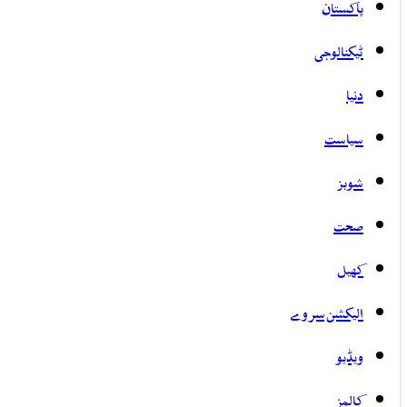
پاکستان
ٹیکنالوجی
دنیا
سیاست
شوبز
صحت
کھیل
الیکشن سروے
ویڈیو
کالمز