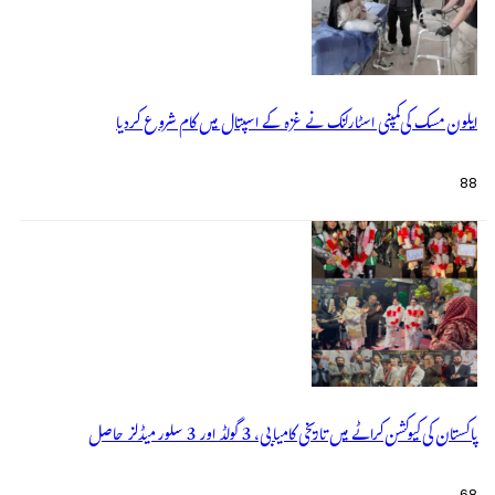
ایلون مسک کی کمپنی اسٹارلنک نے غزہ کے اسپتال میں کام شروع کردیا
88
پاکستان کی کیوکشن کراٹے میں تاریخی کامیابی، 3 گولڈ اور 3 سلور میڈلز حاصل
68