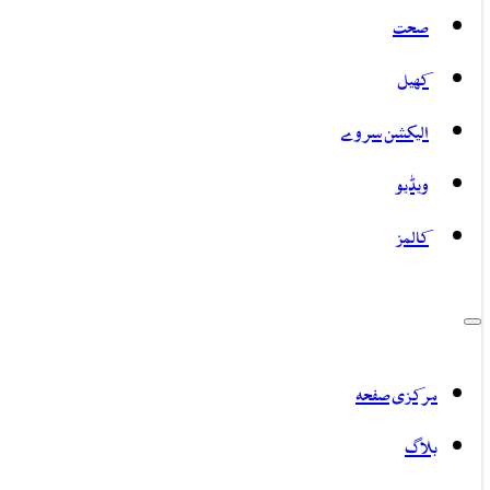
صحت
کھیل
الیکشن سروے
ویڈیو
کالمز
مرکزی صفحہ
بلاگ