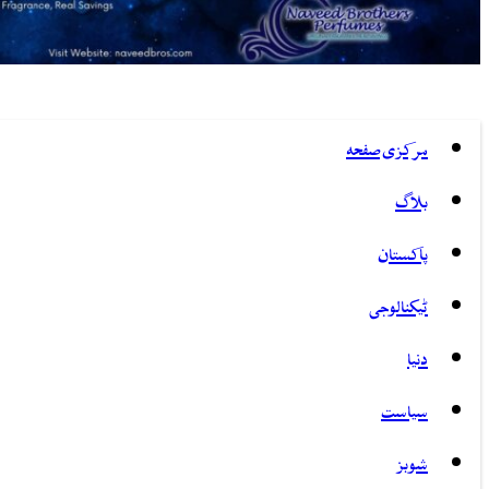
مرکزی صفحہ
بلاگ
پاکستان
ٹیکنالوجی
دنیا
سیاست
شوبز