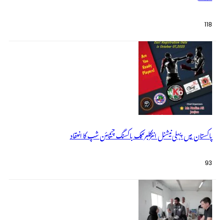
118
پاکستان میں پہلی نیشنل انٹرکلبز کک باکسنگ چیمپئن شپ کا انعقاد
93