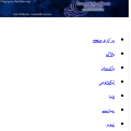
مرکزی صفحہ
بلاگ
پاکستان
ٹیکنالوجی
دنیا
سیاست
شوبز