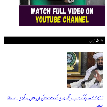
مقبول ترین
ترامیم کا مسودہ دیکھ کر جواب دینگے، پوری حکومت مولانا کی ہاں یا ناں پر کھڑی ہے: حافظ
حمداللہ