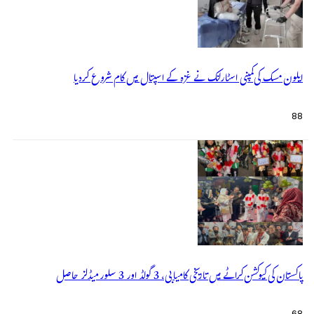
ایلون مسک کی کمپنی اسٹارلنک نے غزہ کے اسپتال میں کام شروع کردیا
88
پاکستان کی کیوکشن کراٹے میں تاریخی کامیابی، 3 گولڈ اور 3 سلور میڈلز حاصل
68