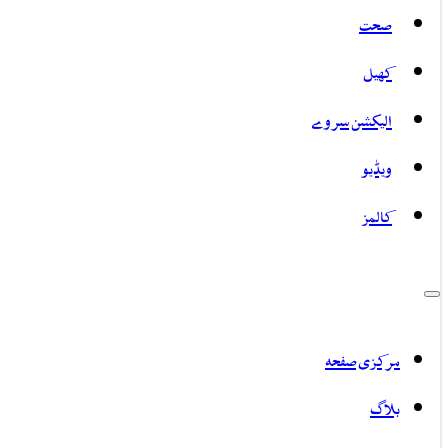
صحت
کھیل
الیکشن سروے
ویڈیو
کالمز
مرکزی صفحہ
بلاگ