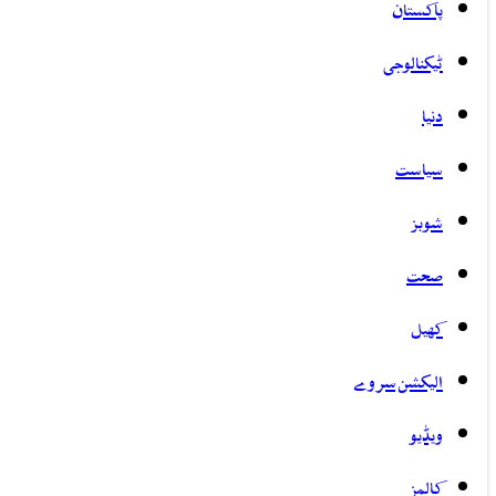
پاکستان
ٹیکنالوجی
دنیا
سیاست
شوبز
صحت
کھیل
الیکشن سروے
ویڈیو
کالمز