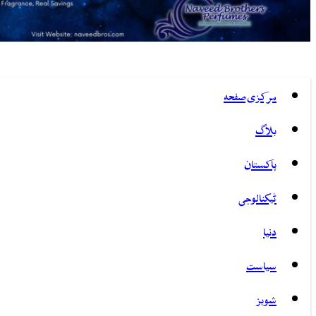
مرکزی صفحہ
بلاگ
پاکستان
ٹیکنالوجی
دنیا
سیاست
شوبز