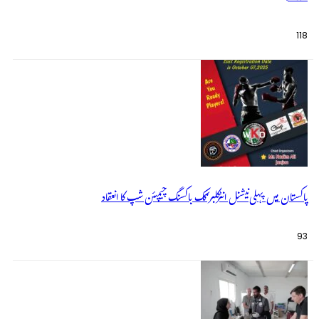
118
پاکستان میں پہلی نیشنل انٹرکلبز کک باکسنگ چیمپئن شپ کا انعقاد
93