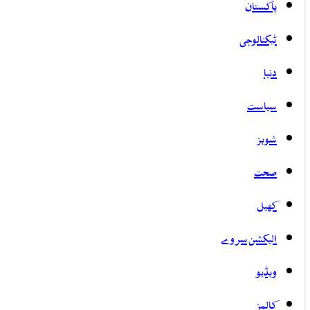
پاکستان
ٹیکنالوجی
دنیا
سیاست
شوبز
صحت
کھیل
الیکشن سروے
ویڈیو
کالمز