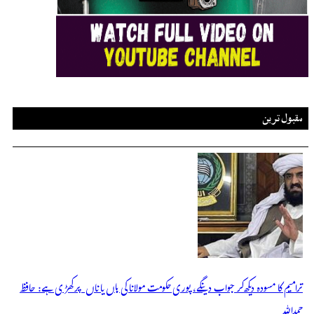
مقبول ترین
ترامیم کا مسودہ دیکھ کر جواب دینگے، پوری حکومت مولانا کی ہاں یا ناں پر کھڑی ہے: حافظ
حمداللہ