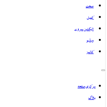
صحت
کھیل
الیکشن سروے
ویڈیو
کالمز
مرکزی صفحہ
بلاگ