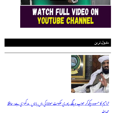
مقبول ترین
ترامیم کا مسودہ دیکھ کر جواب دینگے، پوری حکومت مولانا کی ہاں یا ناں پر کھڑی ہے: حافظ
حمداللہ