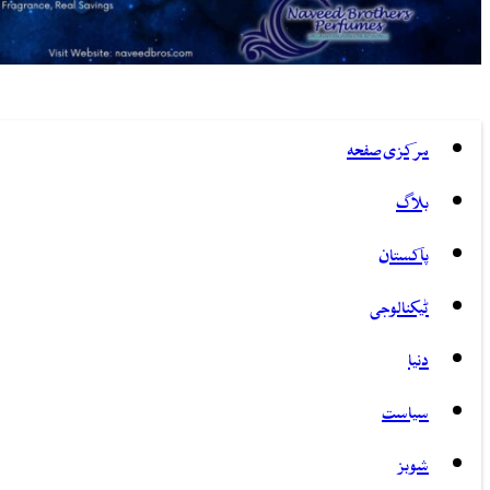
مرکزی صفحہ
بلاگ
پاکستان
ٹیکنالوجی
دنیا
سیاست
شوبز