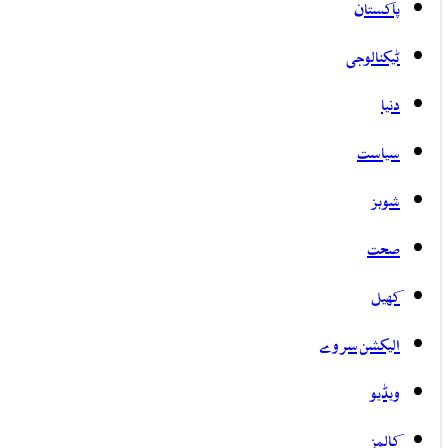
پاکستان
ٹیکنالوجی
دنیا
سیاست
شوبز
صحت
کھیل
الیکشن سروے
ویڈیو
کالمز