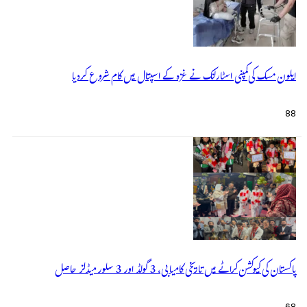
ایلون مسک کی کمپنی اسٹارلنک نے غزہ کے اسپتال میں کام شروع کردیا
88
پاکستان کی کیوکشن کراٹے میں تاریخی کامیابی، 3 گولڈ اور 3 سلور میڈلز حاصل
68