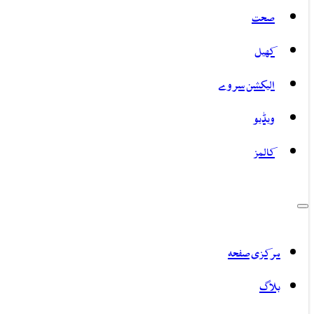
صحت
کھیل
الیکشن سروے
ویڈیو
کالمز
مرکزی صفحہ
بلاگ