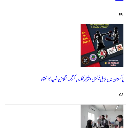
118
پاکستان میں پہلی نیشنل انٹرکلبز کک باکسنگ چیمپئن شپ کا انعقاد
93