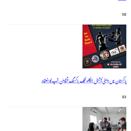
118
پاکستان میں پہلی نیشنل انٹرکلبز کک باکسنگ چیمپئن شپ کا انعقاد
93