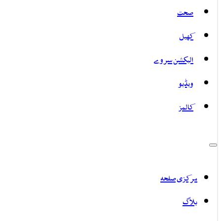
صحت
کھیل
الیکشن سروے
ویڈیو
کالمز
مرکزی صفحہ
بلاگ