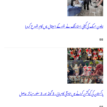
ایلون مسک کی کمپنی اسٹارلنک نے غزہ کے اسپتال میں کام شروع کردیا
88
پاکستان کی کیوکشن کراٹے میں تاریخی کامیابی، 3 گولڈ اور 3 سلور میڈلز حاصل
68