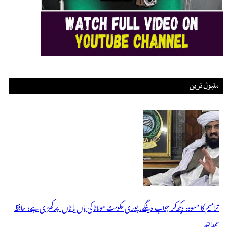
مقبول ترین
ترامیم کا مسودہ دیکھ کر جواب دینگے، پوری حکومت مولانا کی ہاں یا ناں پر کھڑی ہے: حافظ
حمداللہ