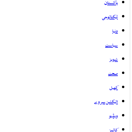
پاکستان
ٹیکنالوجی
دنیا
سیاست
شوبز
صحت
کھیل
الیکشن سروے
ویڈیو
کالمز