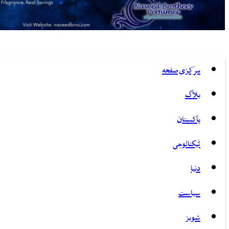
مرکزی صفحہ
بلاگ
پاکستان
ٹیکنالوجی
دنیا
سیاست
شوبز