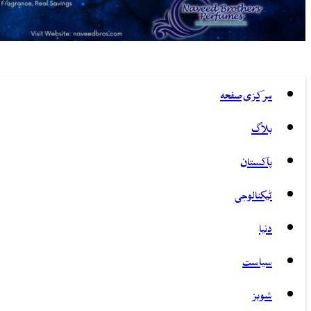
مرکزی صفحہ
بلاگ
پاکستان
ٹیکنالوجی
دنیا
سیاست
شوبز