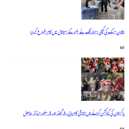
ایلون مسک کی کمپنی اسٹارلنک نے غزہ کے اسپتال میں کام شروع کردیا
88
پاکستان کی کیوکشن کراٹے میں تاریخی کامیابی، 3 گولڈ اور 3 سلور میڈلز حاصل
68