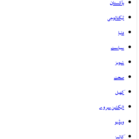
پاکستان
ٹیکنالوجی
دنیا
سیاست
شوبز
صحت
کھیل
الیکشن سروے
ویڈیو
کالمز