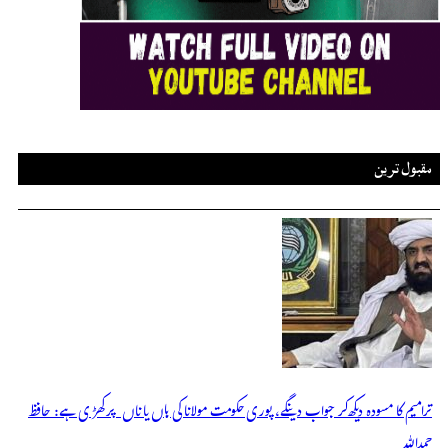
مقبول ترین
ترامیم کا مسودہ دیکھ کر جواب دینگے، پوری حکومت مولانا کی ہاں یا ناں پر کھڑی ہے: حافظ
حمداللہ