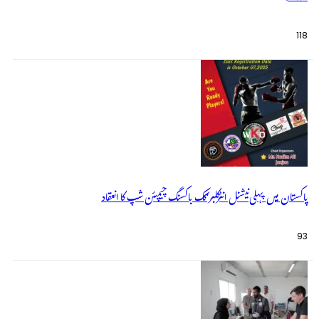
118
پاکستان میں پہلی نیشنل انٹرکلبز کک باکسنگ چیمپئن شپ کا انعقاد
93