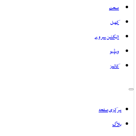
صحت
کھیل
الیکشن سروے
ویڈیو
کالمز
مرکزی صفحہ
بلاگ