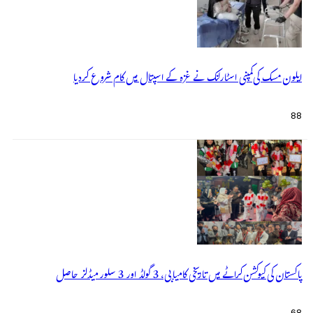
ایلون مسک کی کمپنی اسٹارلنک نے غزہ کے اسپتال میں کام شروع کردیا
88
پاکستان کی کیوکشن کراٹے میں تاریخی کامیابی، 3 گولڈ اور 3 سلور میڈلز حاصل
68