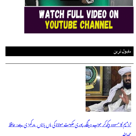
مقبول ترین
ترامیم کا مسودہ دیکھ کر جواب دینگے، پوری حکومت مولانا کی ہاں یا ناں پر کھڑی ہے: حافظ
حمداللہ