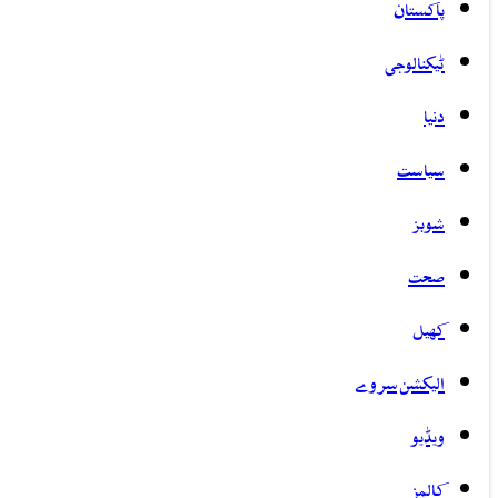
پاکستان
ٹیکنالوجی
دنیا
سیاست
شوبز
صحت
کھیل
الیکشن سروے
ویڈیو
کالمز