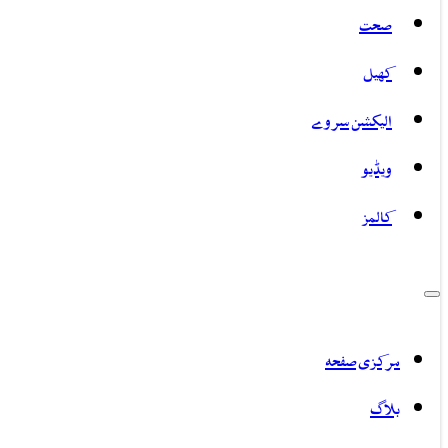
صحت
کھیل
الیکشن سروے
ویڈیو
کالمز
مرکزی صفحہ
بلاگ