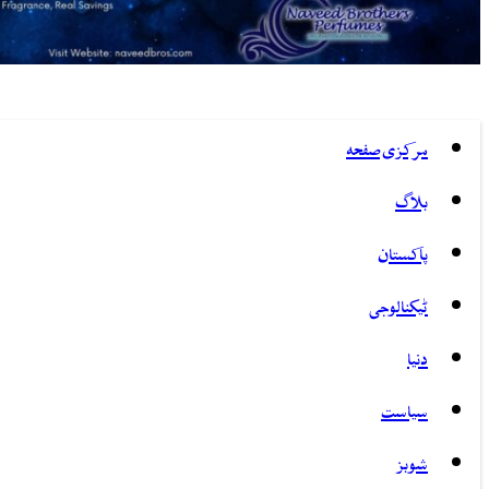
مرکزی صفحہ
بلاگ
پاکستان
ٹیکنالوجی
دنیا
سیاست
شوبز