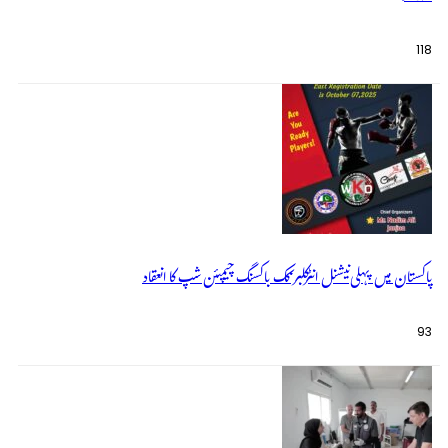
118
پاکستان میں پہلی نیشنل انٹرکلبز کک باکسنگ چیمپئن شپ کا انعقاد
93