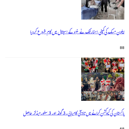
ایلون مسک کی کمپنی اسٹارلنک نے غزہ کے اسپتال میں کام شروع کردیا
88
پاکستان کی کیوکشن کراٹے میں تاریخی کامیابی، 3 گولڈ اور 3 سلور میڈلز حاصل
68