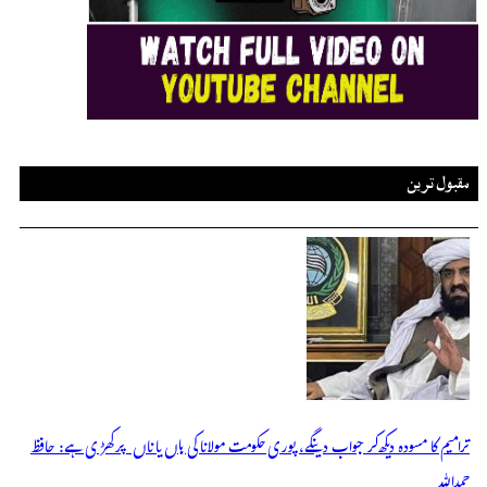
مقبول ترین
ترامیم کا مسودہ دیکھ کر جواب دینگے، پوری حکومت مولانا کی ہاں یا ناں پر کھڑی ہے: حافظ
حمداللہ