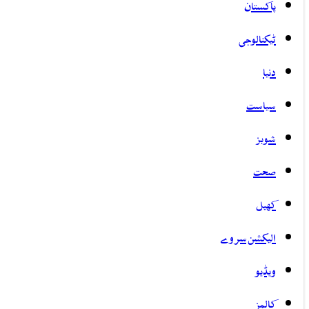
پاکستان
ٹیکنالوجی
دنیا
سیاست
شوبز
صحت
کھیل
الیکشن سروے
ویڈیو
کالمز