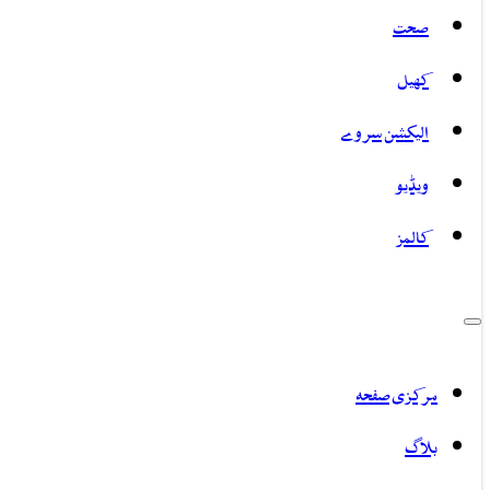
صحت
کھیل
الیکشن سروے
ویڈیو
کالمز
مرکزی صفحہ
بلاگ