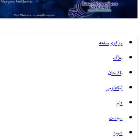
مرکزی صفحہ
بلاگ
پاکستان
ٹیکنالوجی
دنیا
سیاست
شوبز