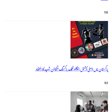
118
پاکستان میں پہلی نیشنل انٹرکلبز کک باکسنگ چیمپئن شپ کا انعقاد
93