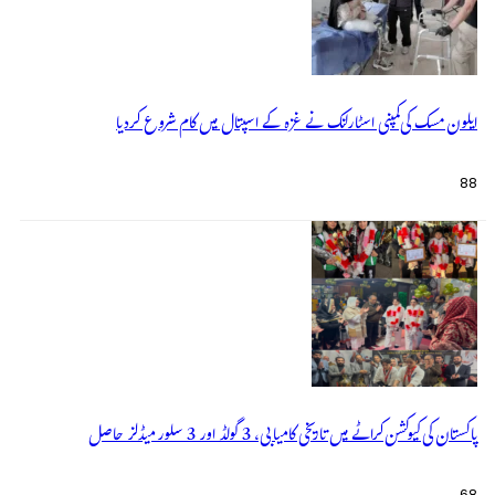
ایلون مسک کی کمپنی اسٹارلنک نے غزہ کے اسپتال میں کام شروع کردیا
88
پاکستان کی کیوکشن کراٹے میں تاریخی کامیابی، 3 گولڈ اور 3 سلور میڈلز حاصل
68