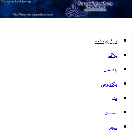
مرکزی صفحہ
بلاگ
پاکستان
ٹیکنالوجی
دنیا
سیاست
شوبز