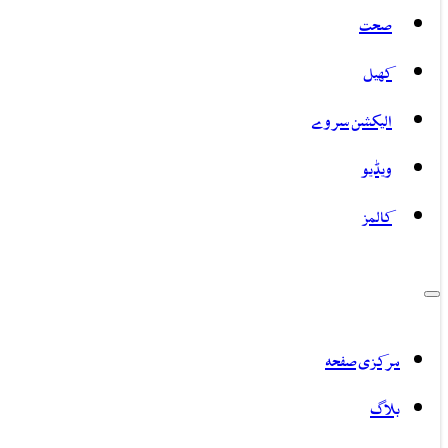
صحت
کھیل
الیکشن سروے
ویڈیو
کالمز
مرکزی صفحہ
بلاگ