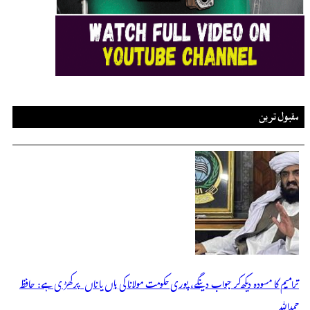
مقبول ترین
ترامیم کا مسودہ دیکھ کر جواب دینگے، پوری حکومت مولانا کی ہاں یا ناں پر کھڑی ہے: حافظ
حمداللہ