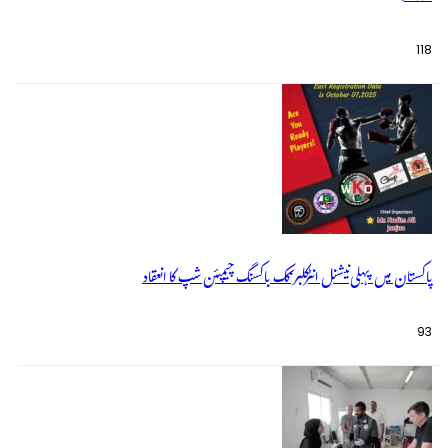
118
پاکستان میں پہلی نیشنل انٹرکلبز کک باکسنگ چیمپئن شپ کا انعقاد
93