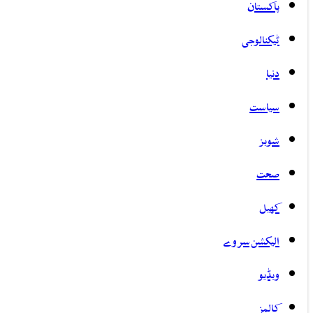
پاکستان
ٹیکنالوجی
دنیا
سیاست
شوبز
صحت
کھیل
الیکشن سروے
ویڈیو
کالمز