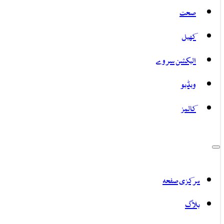
صحت
کھیل
الیکشن سروے
ویڈیو
کالمز
مرکزی صفحہ
بلاگ