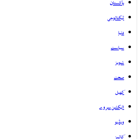
پاکستان
ٹیکنالوجی
دنیا
سیاست
شوبز
صحت
کھیل
الیکشن سروے
ویڈیو
کالمز