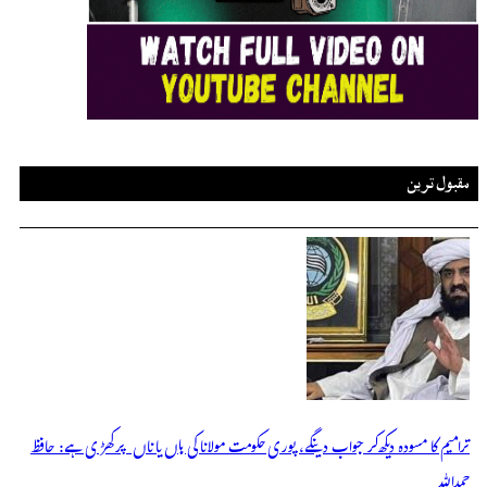
مقبول ترین
ترامیم کا مسودہ دیکھ کر جواب دینگے، پوری حکومت مولانا کی ہاں یا ناں پر کھڑی ہے: حافظ
حمداللہ