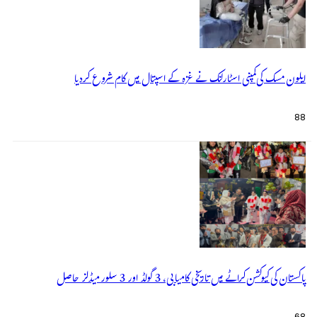
ایلون مسک کی کمپنی اسٹارلنک نے غزہ کے اسپتال میں کام شروع کردیا
88
پاکستان کی کیوکشن کراٹے میں تاریخی کامیابی، 3 گولڈ اور 3 سلور میڈلز حاصل
68