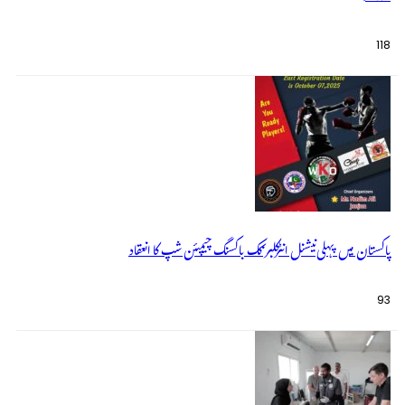
118
پاکستان میں پہلی نیشنل انٹرکلبز کک باکسنگ چیمپئن شپ کا انعقاد
93