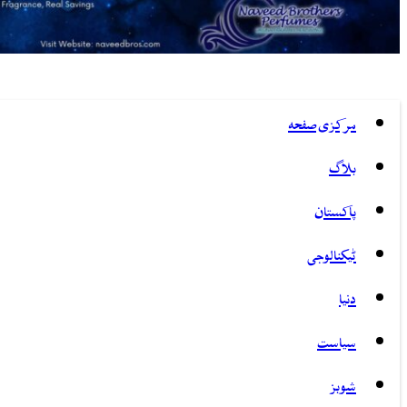
مرکزی صفحہ
بلاگ
پاکستان
ٹیکنالوجی
دنیا
سیاست
شوبز